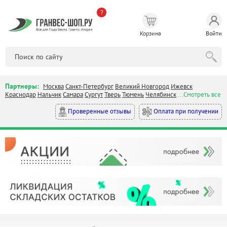
?
Корзина
Войти
Партнеры:
Москва
Санкт-Петербург
Великий Новгород
Ижевск
Краснодар
Нальчик
Самара
Сургут
Тверь
Тюмень
Челябинск
...Смотреть все
Оплата при получении
Проверенные отзывы