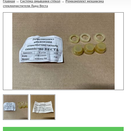
Главная
Система омывания стёкол
Ремкомплект механизма
→
→
стеклоочистителя Лада Веста