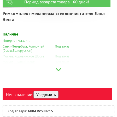
Период возврата товара -
60
дней!
Ремкомплект механизма стеклоочистителя Лада
Веста
Наличие
Интернет магазин:
Санкт-Петербург, Коллонтай
Под заказ
(бывш.Белорусская):
Москва, Коровинское Шоссе:
Под заказ
Москва, Южный Порт:
Под заказ
Великий Новгород:
Под заказ
Краснодар:
Есть
Нальчик:
Есть
Самара:
Под заказ
Тверь:
Есть
Нет в наличии
Уведомить
Тюмень:
Под заказ
Челябинск:
Под заказ
Код товара:
M06LRVS00215