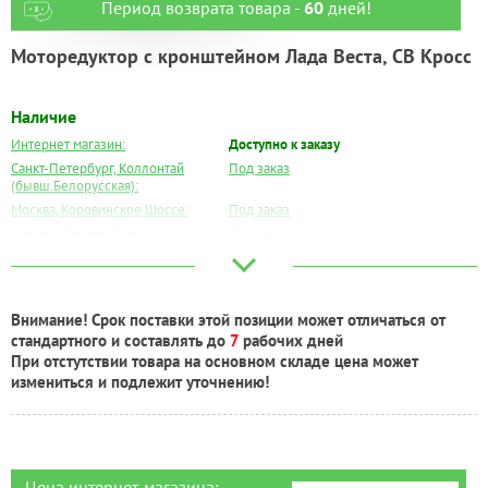
Период возврата товара -
60
дней!
Моторедуктор с кронштейном Лада Веста, СВ Кросс
Наличие
Интернет магазин:
Доступно к заказу
Санкт-Петербург, Коллонтай
Под заказ
(бывш.Белорусская):
Москва, Коровинское Шоссе:
Под заказ
Москва, Южный Порт:
Под заказ
Великий Новгород:
Под заказ
Краснодар:
Под заказ
Нальчик:
Под заказ
Внимание! Срок поставки этой позиции может отличаться от
Самара:
Под заказ
стандартного и составлять до
7
рабочих дней
Тверь:
Под заказ
При отстутствии товара на основном складе цена может
Тюмень:
Под заказ
измениться и подлежит уточнению!
Челябинск:
Под заказ
Цена интернет-магазина: