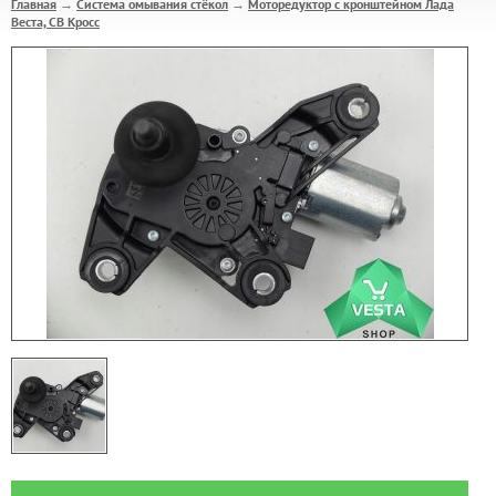
Главная
Система омывания стёкол
Моторедуктор с кронштейном Лада
→
→
Веста, СВ Кросс