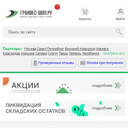
?
Корзина
Войти
Партнеры:
Москва
Санкт-Петербург
Великий Новгород
Ижевск
Краснодар
Нальчик
Самара
Сургут
Тверь
Тюмень
Челябинск
...Смотреть все
Оплата при получении
Проверенные отзывы