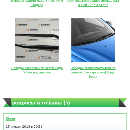
Поводок задний Лада Х Рей, Рено
Оригинальная задняя щетка Лада
Сандеро
Х Рей 7711424717
Поводок стеклоочистителей Лада
Поводок стеклоочистителя со
Х Рей под крючок
щеткой (бескаркасная) Лада
Веста
вопросы и отзывы (
3
)
Skyer
23 января 2018 в 20:51