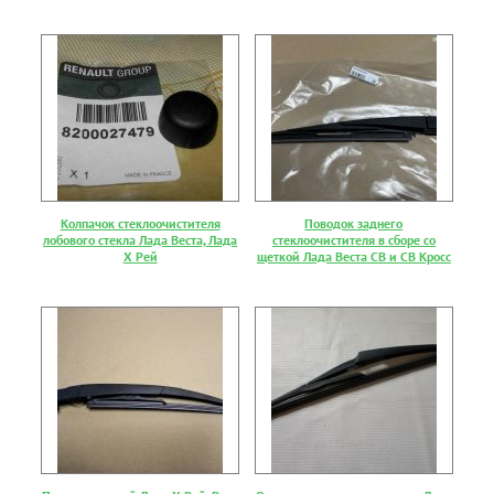
Колпачок стеклоочистителя
Поводок заднего
лобового стекла Лада Веста, Лада
стеклоочистителя в сборе со
Х Рей
щеткой Лада Веста СВ и СВ Кросс