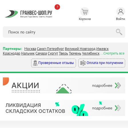
?
Корзина
Войти
Партнеры:
Москва
Санкт-Петербург
Великий Новгород
Ижевск
Краснодар
Нальчик
Самара
Сургут
Тверь
Тюмень
Челябинск
...Смотреть все
Оплата при получении
Проверенные отзывы