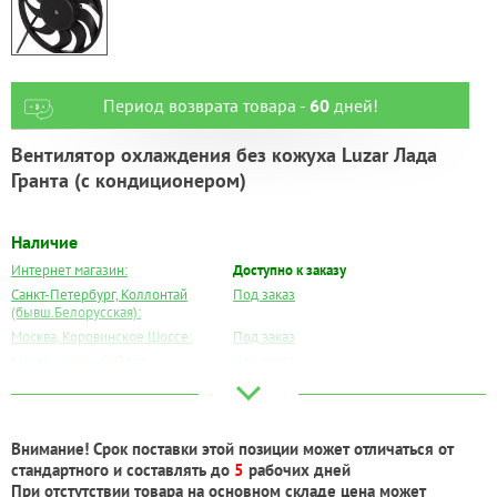
Период возврата товара -
60
дней!
Вентилятор охлаждения без кожуха Luzar Лада
Гранта (с кондиционером)
Наличие
Интернет магазин:
Доступно к заказу
Санкт-Петербург, Коллонтай
Под заказ
(бывш.Белорусская):
Москва, Коровинское Шоссе:
Под заказ
Москва, Южный Порт:
Под заказ
Великий Новгород:
Под заказ
Краснодар:
Под заказ
Нальчик:
Под заказ
Внимание! Срок поставки этой позиции может отличаться от
Самара:
Под заказ
стандартного и составлять до
5
рабочих дней
Тверь:
Под заказ
При отстутствии товара на основном складе цена может