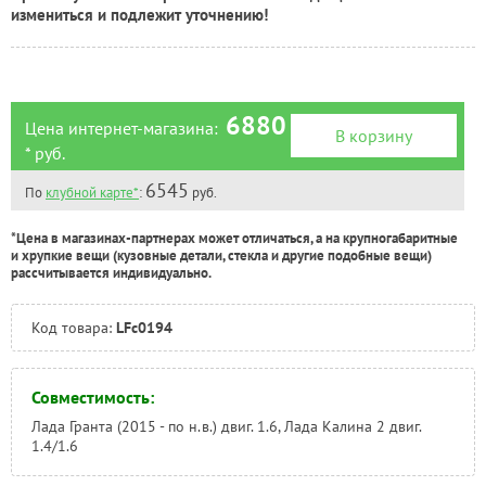
Тюмень:
Под заказ
измениться и подлежит уточнению!
Челябинск:
Под заказ
6880
Цена интернет-магазина:
В корзину
* руб.
6545
По
клубной карте*
:
руб.
*Цена в магазинах-партнерах может отличаться, а на крупногабаритные
и хрупкие вещи (кузовные детали, стекла и другие подобные вещи)
рассчитывается индивидуально.
Код товара:
LFc0194
Совместимость:
Лада Гранта (2015 - по н.в.) двиг. 1.6, Лада Калина 2 двиг.
1.4/1.6