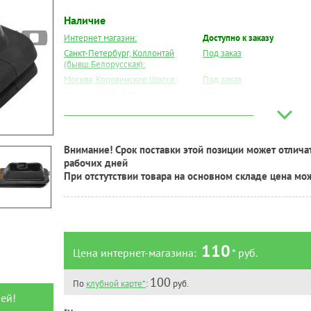
Наличие
Интернет магазин:
Доступно к заказу
Санкт-Петербург, Коллонтай
Под заказ
(бывш.Белорусская):
Москва, Коровинское Шоссе:
Под заказ
Москва, Южный Порт:
Под заказ
Великий Новгород:
Под заказ
Краснодар:
Под заказ
Нальчик:
Под заказ
Внимание! Срок поставки этой позиции может отличат
Самара:
Под заказ
рабочих дней
Тверь:
Есть
При отстутствии товара на основном складе цена мо
Тюмень:
Под заказ
Челябинск:
Под заказ
110
Цена интернет-магазина:
* руб.
100
По
клубной карте*
:
руб.
ей!