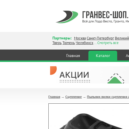
Партнеры:
Москва
Санкт-Петербург
Великий
Тверь
Тюмень
Челябинск
...Смотреть все
Главная
Каталог
А
Главная
Сцепление
Пыльник вилки сцепления А
→
→