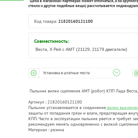
*Цена в магазинах-партнерах может отличаться, а на крупног
стекла и другие подобные вещи) рассчитывается индивидуал
Код товара:
21820160121100
Совместимость:
Веста, Х Рей с АМТ (21129, 21179 двигатели)
Установка в штатные места
Пыльник вилки сцепления АМТ (робот) КПП Лада Веста,
Артикул : 21820160121100
Пыльник устанавливается в соединение
вилки выключен
защиты от попадания грязи и влаги, предотвращая вну
КПП. Часто в эксплуатации пыльник рвется и требует за
рекомендуем менять одновременно с вилкой сцеплени
Материал : резина