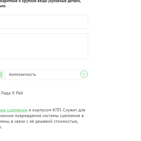
абаритные и хрупкие вещи (кузовные детали,
ьно.
Комплектность
 Лада Х Рей
ия сцепления
и корпусом КПП. Служит для
тренние повреждения системы сцепления в
мены, в связи с её дешевой стоимостью,
я.