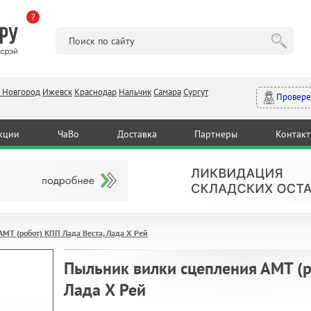
?
 Новгород
Ижевск
Краснодар
Нальчик
Самара
Сургут
Провере
кции
ЧаВо
Доставка
Партнеры
Контак
МТ (робот) КПП Лада Веста, Лада Х Рей
Пыльник вилки сцепления АМТ (р
Лада Х Рей