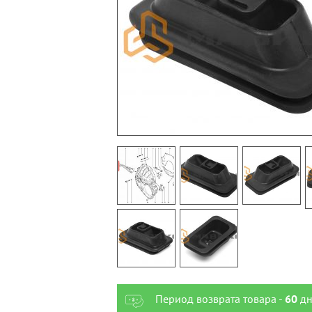
Период возврата товара -
60
дн