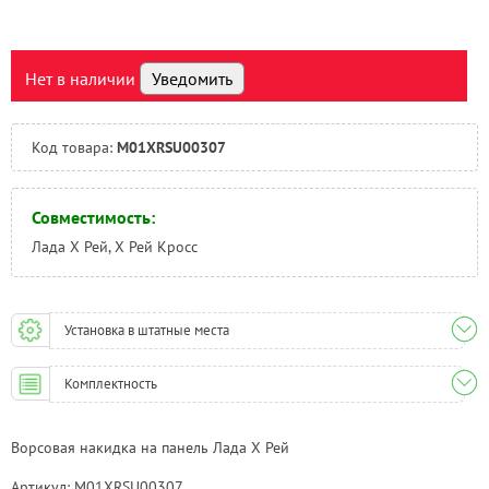
Нальчик:
Под заказ
Самара:
Под заказ
Тверь:
Под заказ
Нет в наличии
Уведомить
Тюмень:
Под заказ
Челябинск:
Под заказ
Код товара:
M01XRSU00307
Совместимость:
Лада Х Рей, Х Рей Кросс
Установка в штатные места
Комплектность
Ворсовая накидка на панель Лада Х Рей
Артикул: M01XRSU00307