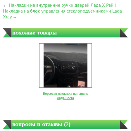
←
Накладки на внутренние ручки дверей Лада Х Рей
|
Накладка на блок управления стеклоподъемниками Lada
Xray
→
похожие товары
Ворсовая накладка на панель
Лада Веста
вопросы и отзывы (
2
)