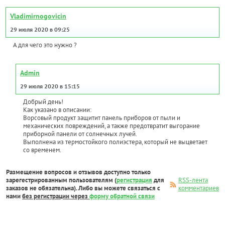
Vladimirnogovicin
29 июля 2020 в 09:25
А для чего это нужно ?
Admin
29 июля 2020 в 15:15
Добрый день!
Как указано в описании:
Ворсовый продукт защитит панель приборов от пыли и
механических повреждений, а также предотвратит выгорание
приборной панели от солнечных лучей.
Выполнена из термостойкого полиэстера, который не выцветает
со временем.
Размещение вопросов и отзывов доступно только
зарегестрированным пользователям (
регистрация
для
RSS-лента
заказов не обязательна). Либо вы можете связаться с
комментариев
нами
без регистрации через
форму обратной связи