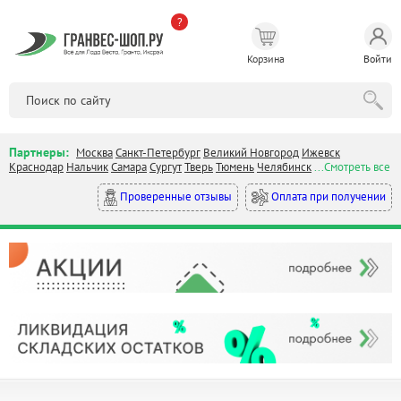
?
Корзина
Войти
Партнеры:
Москва
Санкт-Петербург
Великий Новгород
Ижевск
Краснодар
Нальчик
Самара
Сургут
Тверь
Тюмень
Челябинск
...Смотреть все
Оплата при получении
Проверенные отзывы