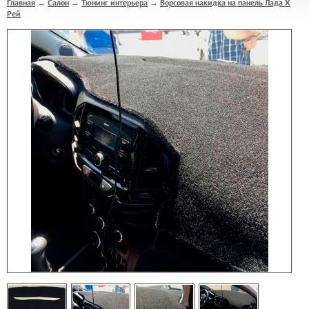
Главная
Салон
Тюнинг интерьера
Ворсовая накидка на панель Лада Х
→
→
→
Рей