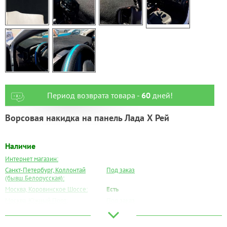
Период возврата товара -
60
дней!
Ворсовая накидка на панель Лада Х Рей
Наличие
Интернет магазин:
Санкт-Петербург, Коллонтай
Под заказ
(бывш.Белорусская):
Москва, Коровинское Шоссе:
Есть
Москва, Южный Порт:
Под заказ
Великий Новгород:
Под заказ
Краснодар:
Под заказ