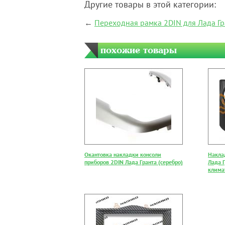
Другие товары в этой категории:
←
Переходная рамка 2DIN для Лада Гр
похожие товары
Окантовка накладки консоли
Накла
приборов 2DIN Лада Гранта (серебро)
Лада Г
клима