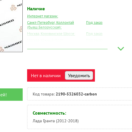
Наличие
Интернет магазин:
Санкт-Петербург, Коллонтай
Под заказ
(бывш.Белорусская):
Москва, Коровинское Шоссе:
Под заказ
Москва, Южный Порт:
Под заказ
Великий Новгород:
Под заказ
Краснодар:
Под заказ
Нальчик:
Под заказ
Самара:
Под заказ
Тверь:
Под заказ
Нет в наличии
Уведомить
Тюмень:
Под заказ
Челябинск:
Под заказ
Код товара:
2190-5326032-carbon
ей!
Совместимость:
Лада Гранта (2012-2018)