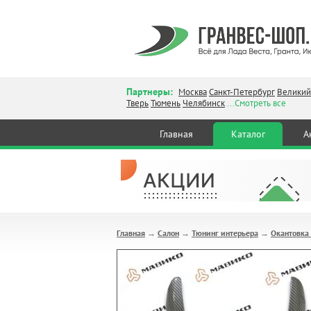
Партнеры:
Москва
Санкт-Петербург
Великий
Тверь
Тюмень
Челябинск
...Смотреть все
Главная
Каталог
А
Главная
Салон
Тюнинг интерьера
Окантовка 
→
→
→