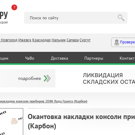
?
 Новгород
Ижевск
Краснодар
Нальчик
Самара
Сургут
Провере
кции
ЧаВо
Доставка
Партнеры
Контак
накладки консоли приборов 2DIN Лада Гранта (Карбон)
Окантовка накладки консоли при
(Карбон)