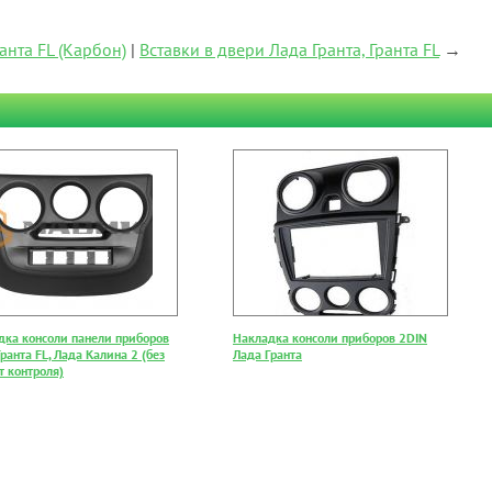
анта FL (Карбон)
|
Вставки в двери Лада Гранта, Гранта FL
→
дка консоли панели приборов
Накладка консоли приборов 2DIN
ранта FL, Лада Калина 2 (без
Лада Гранта
т контроля)