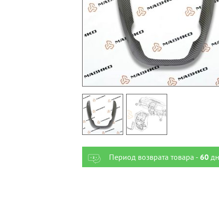
Период возврата товара -
60
дн