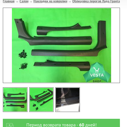
Главная
Салон
Накладки на ковролин
Облицовка порогов Лада Гранта
→
→
→
Период возврата товара -
60
дней!