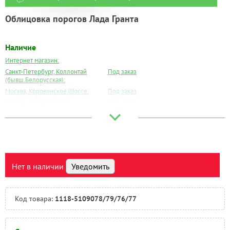
Облицовка порогов Лада Гранта
Наличие
Интернет магазин:
Санкт-Петербург, Коллонтай
Под заказ
(бывш.Белорусская):
Москва, Коровинское Шоссе:
Под заказ
Москва, Южный Порт:
Под заказ
Великий Новгород:
Под заказ
Краснодар:
Под заказ
Нальчик:
Под заказ
Самара:
Под заказ
Тверь:
Под заказ
Нет в наличии
Уведомить
Тюмень:
Под заказ
Челябинск:
Под заказ
Код товара:
1118-5109078/79/76/77