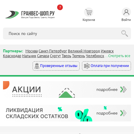
?
Корзина
Войти
Партнеры:
Москва
Санкт-Петербург
Великий Новгород
Ижевск
Краснодар
Нальчик
Самара
Сургут
Тверь
Тюмень
Челябинск
...Смотреть все
Оплата при получении
Проверенные отзывы