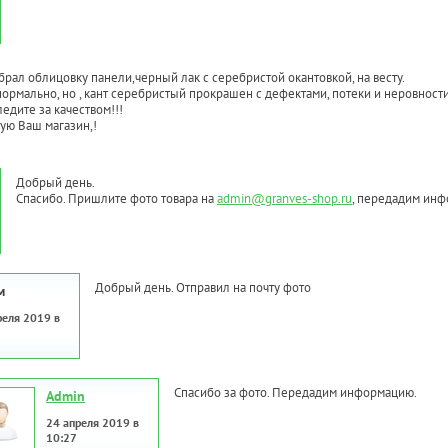
брал облицовку панели,черный лак с серебристой окантовкой, на весту.
 нормально, но , кант серебристый прокрашен с дефектами, потеки и неровност
ледите за качеством!!!
ую Ваш магазин,!
Добрый день.
Спасибо. Пришлите фото товара на
admin@granves-shop.ru
, передадим ин
Добрый день. Отправил на почту фото
м
реля 2019 в
Спасибо за фото. Передадим информацию.
Admin
24 апреля 2019 в
10:27