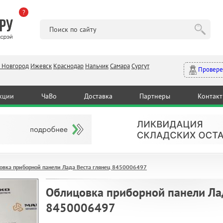
?
 Новгород
Ижевск
Краснодар
Нальчик
Самара
Сургут
Провере
кции
ЧаВо
Доставка
Партнеры
Контак
овка приборной панели Лада Веста глянец 8450006497
Облицовка приборной панели Лад
8450006497