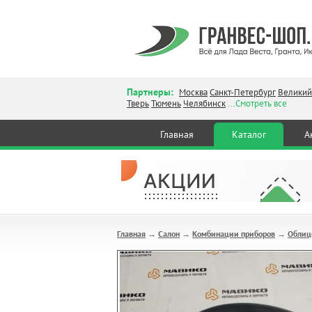
Партнеры:
Москва
Санкт-Петербург
Великий
Тверь
Тюмень
Челябинск
...Смотреть все
Главная
Каталог
А
Главная
Салон
Комбинации приборов
Облиц
→
→
→