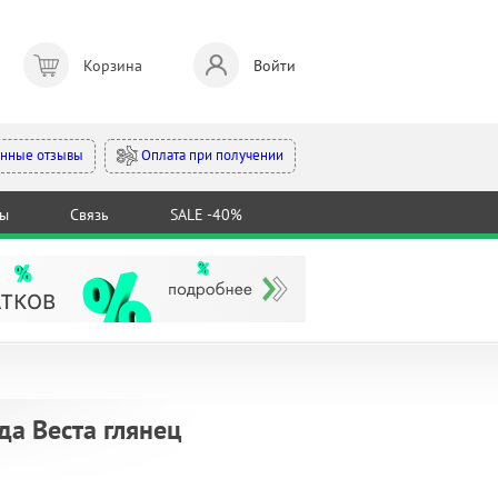
Корзина
Войти
Оплата при получении
нные отзывы
ты
Связь
SALE -40%
а Веста глянец