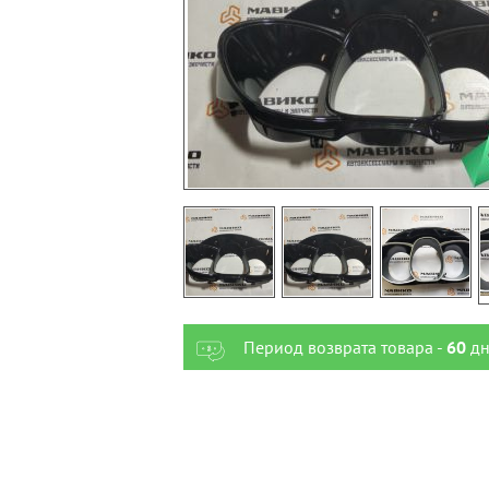
Период возврата товара -
60
дн