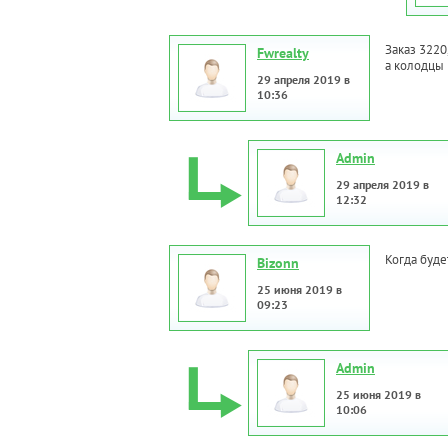
Заказ 3220
Fwrealty
а колодцы 
29 апреля 2019 в
10:36
Admin
29 апреля 2019 в
12:32
Когда буде
Bizonn
25 июня 2019 в
09:23
Admin
25 июня 2019 в
10:06