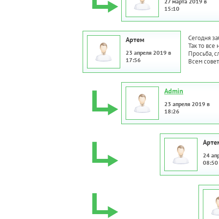
27 марта 2019 в
15:10
Сегодня за
Артем
Так то все
23 апреля 2019 в
Просьба, с
17:56
Всем совет
Admin
23 апреля 2019 в
18:26
Арте
24 ап
08:50