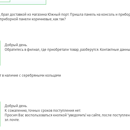
, брал доставкой из магазина Южный порт. Пришла панель на консоль и приборну
приборной панели коричневые, как так?
Добрый день.
Обратитесь в филиал, где приобретали товар, разберутся. Контактные дан
т в наличие с серебряными кольцами
Добрый день.
К сожалению, точных сроков поступления нет.
Просим Вас воспользоваться кнопкой "уведомить" на сайте, после поступле
эл.почте.