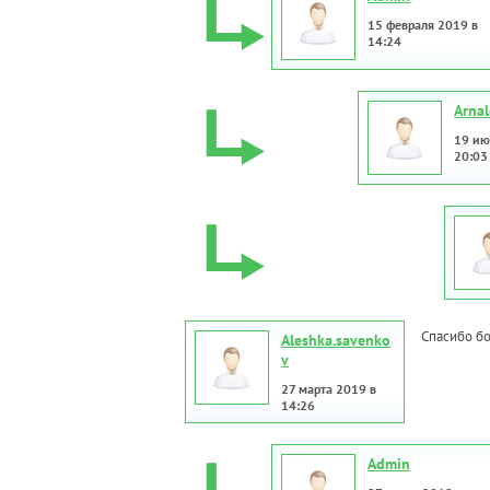
15 февраля 2019 в
14:24
Arna
19 ию
20:03
Спасибо бо
Aleshka.savenko
v
27 марта 2019 в
14:26
Admin