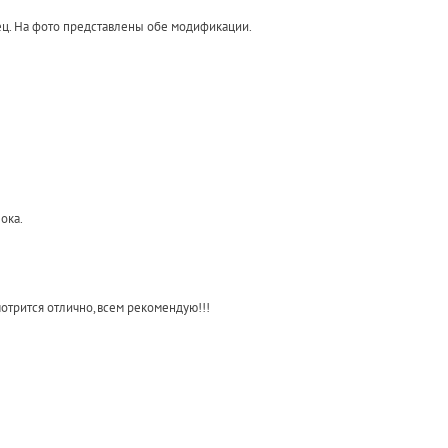
ец. На фото представлены обе модификации.
ока.
мотрится отлично,всем рекомендую!!!