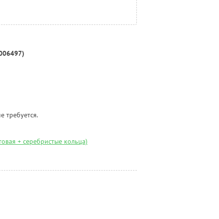
006497)
е требуется.
овая + серебристые кольца)