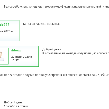
Без серебристых колец идет вторая модификация, называется черный глян
Когда ожидается поставка?
ldo777
ня 2020 в
Добрый день.
Admin
К сожалению, не ожидаем эту позицию совсем п
22 июня 2020 в
15:57
льшое !Сегодня получил посылку! Астраханская область доставка за 6 дней!С
Добрый день.
Спасибо за отзыв.