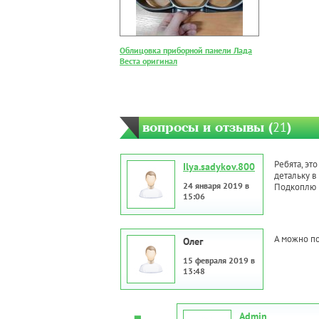
Облицовка приборной панели Лада
Веста оригинал
вопросы и отзывы (
21
)
Ребята, эт
Ilya.sadykov.800
детальку в 
24 января 2019 в
Подкоплю 
15:06
А можно по
Олег
15 февраля 2019 в
13:48
Admin