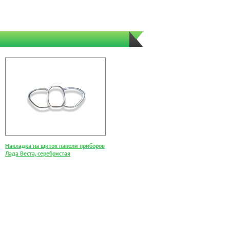
Накладка на щиток панели приборов
Лада Веста, серебристая