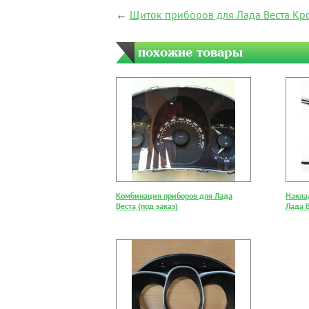
←
Щиток приборов для Лада Веста Кр
похожие товары
Комбинация приборов для Лада
Накла
Веста (под заказ)
Лада В