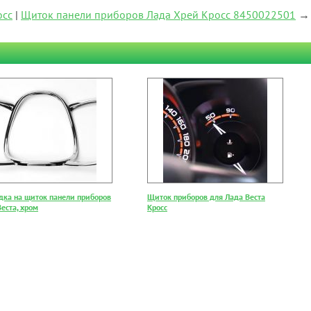
осс
|
Щиток панели приборов Лада Хрей Кросс 8450022501
→
дка на щиток панели приборов
Щиток приборов для Лада Веста
еста, хром
Кросс