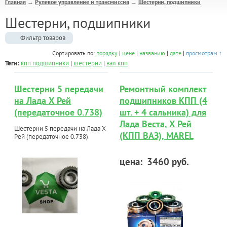
Главная
Рулевое управление и трансмиссия
Шестерни, подшипники
→
→
Шестерни, подшипники
Фильтр товаров
|
|
|
|
Сортировать по:
порядку
цене
названию
дате
просмотрам ↑
Теги:
кпп подшипники
|
шестерни
|
вал кпп
Шестерни 5 передачи
Ремонтный комплект
на Лада Х Рей
подшипников КПП (4
(передаточное 0.738)
шт. + 4 сальника) для
Лада Веста, Х Рей
Шестерни 5 передачи на Лада Х
(КПП ВАЗ), MAREL
Рей (передаточное 0.738)
цена:
3460 руб.