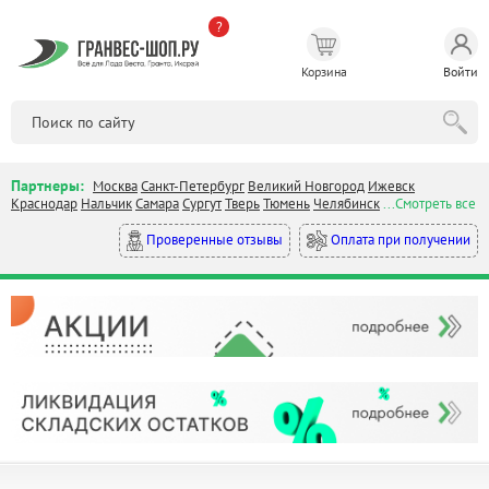
?
Корзина
Войти
Партнеры:
Москва
Санкт-Петербург
Великий Новгород
Ижевск
Краснодар
Нальчик
Самара
Сургут
Тверь
Тюмень
Челябинск
...Смотреть все
Оплата при получении
Проверенные отзывы