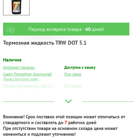
Период возврата товара -
60
дней!
Тормозная жидкость TRW DOT 5.1
Наличие
Интернет магазин:
Доступно к заказу
Санкт-Петербург, Коллонтай
Под заказ
(бывш.Белорусская):
Москва, Коровинское Шоссе:
Под заказ
Москва, Южный Порт:
Под заказ
Великий Новгород:
Под заказ
Краснодар:
Под заказ
Нальчик:
Под заказ
Внимание! Срок поставки этой позиции может отличаться от
Самара:
Под заказ
стандартного и составлять до
7
рабочих дней
Тверь:
Под заказ
При отстутствии товара на основном складе цена может
Тюмень:
Под заказ
измениться и подлежит уточнению!