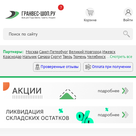
?
Корзина
Войти
Партнеры:
Москва
Санкт-Петербург
Великий Новгород
Ижевск
Краснодар
Нальчик
Самара
Сургут
Тверь
Тюмень
Челябинск
...Смотреть все
Оплата при получении
Проверенные отзывы