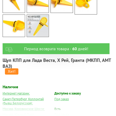
Период возврата товара -
60
дней!
Щуп КПП для Лада Веста, Х Рей, Гранта (МКПП, АМТ
ВАЗ)
Наличие
Интернет магазин:
Доступно к заказу
Санкт-Петербург, Коллонтай
Под заказ
(бывш.Белорусская):
Москва, Коровинское Шоссе:
Есть
Москва, Южный Порт:
Под заказ