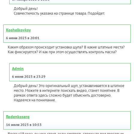
Добрый день!
Совместимость указана на странице товара. Подойдет.
Koshelkovksy
6 июня 2023 в 20:01
Каким образом происходит установка щупа? В какие штатные места?
Как фиксируется? И как при этом осуществлять контроль масла?
Admin
6 июня 2023 в 23:29
Добрый день! Это оригинальный щуп, устанавливается в штатное
место. Можете в интернете поискать видео, станет понятнее. В
рамках ответа здесь сложно будет объяснить достоверно.
Надеемся на понимание.
Rodenkoserq
16 июля 2023 в 10:53
Веста с19 года ,он уже стоит ,если смотреть сверху то под тросовым