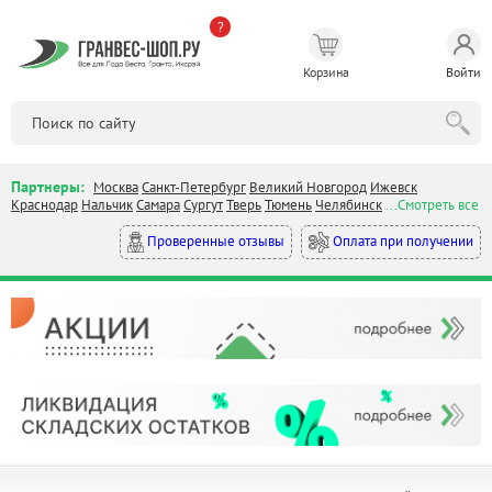
?
Корзина
Войти
Партнеры:
Москва
Санкт-Петербург
Великий Новгород
Ижевск
Краснодар
Нальчик
Самара
Сургут
Тверь
Тюмень
Челябинск
...Смотреть все
Оплата при получении
Проверенные отзывы