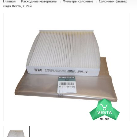
Главная
Расходные материалы
Фильтры салонные
Салонный фильтр
→
→
→
Лада Веста, Х Рей