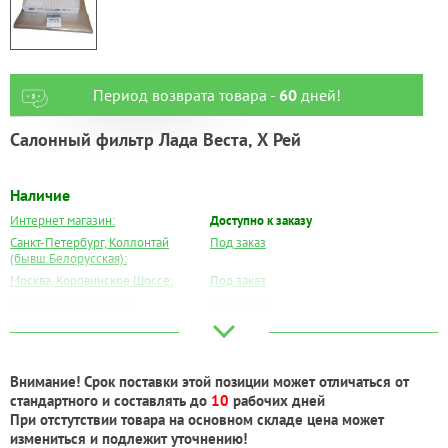
Период возврата товара -
60
дней!
Салонный фильтр Лада Веста, Х Рей
Наличие
Интернет магазин:
Доступно к заказу
Санкт-Петербург, Коллонтай
Под заказ
(бывш.Белорусская):
Москва, Коровинское Шоссе:
Под заказ
Москва, Южный Порт:
Под заказ
Великий Новгород:
Под заказ
Краснодар:
Под заказ
Нальчик:
Есть
Внимание! Срок поставки этой позиции может отличаться от
Самара:
Под заказ
стандартного и составлять до
10
рабочих дней
Тверь:
Под заказ
При отстутствии товара на основном складе цена может
Тюмень:
Под заказ
измениться и подлежит уточнению!