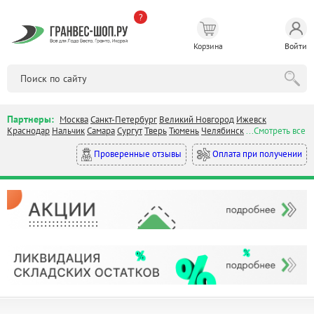
?
Корзина
Войти
Партнеры:
Москва
Санкт-Петербург
Великий Новгород
Ижевск
Краснодар
Нальчик
Самара
Сургут
Тверь
Тюмень
Челябинск
...Смотреть все
Оплата при получении
Проверенные отзывы