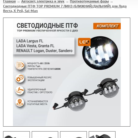
Главная
Автосвет, электрика и звук
Противотуманные фары
→
→
→
Светодиодные ПТФ TOP PREMIUM 7 ЛИНЗ (БЛИЖНИЙ/ДАЛЬНИЙ) для Лада
Веста, Х Рей, Sal-Man