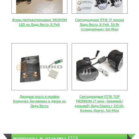
Фары противотуманные ЭКОНОМ
Светодиодные ПТФ (3 линзы)
LED на Лада Веста, Х Рей
Лада Веста, Х Рей, 30 Вт
(стандартные), Sal-Man
Диодная плата в плафон
Светодиодные ПТФ TOP
бардачка, багажника и двери на
PREMIUM (7 линз - ближний/
Лада Веста
дальний) Лада Гранта (-2018),
Калина, Ларгус, Sal-Man
вопросы и отзывы (
35
)