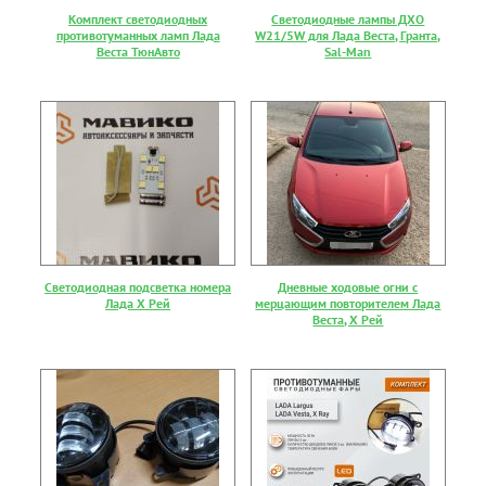
Комплект светодиодных
Светодиодные лампы ДХО
противотуманных ламп Лада
W21/5W для Лада Веста, Гранта,
Веста ТюнАвто
Sal-Man
Светодиодная подсветка номера
Дневные ходовые огни с
Лада Х Рей
мерцающим повторителем Лада
Веста, Х Рей