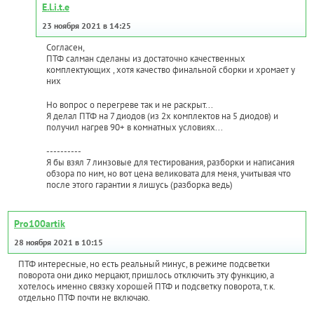
E.l.i.t.e
23 ноября 2021 в 14:25
Согласен,
ПТФ салман сделаны из достаточно качественных
комплектующих , хотя качество финальной сборки и хромает у
них
Но вопрос о перегреве так и не раскрыт...
Я делал ПТФ на 7 диодов (из 2х комплектов на 5 диодов) и
получил нагрев 90+ в комнатных условиях...
----------
Я бы взял 7 линзовые для тестирования, разборки и написания
обзора по ним, но вот цена великовата для меня, учитывая что
после этого гарантии я лишусь (разборка ведь)
Pro100artik
28 ноября 2021 в 10:15
ПТФ интересные, но есть реальный минус, в режиме подсветки
поворота они дико мерцают, пришлось отключить эту функцию, а
хотелось именно связку хорошей ПТФ и подсветку поворота, т.к.
отдельно ПТФ почти не включаю.