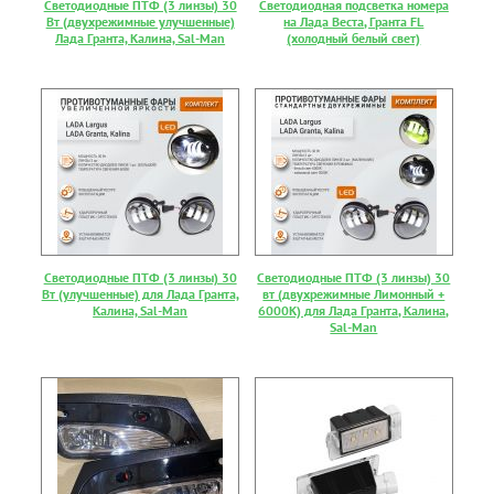
Светодиодные ПТФ (3 линзы) 30
Светодиодная подсветка номера
Вт (двухрежимные улучшенные)
на Лада Веста, Гранта FL
Лада Гранта, Калина, Sal-Man
(холодный белый свет)
Светодиодные ПТФ (3 линзы) 30
Светодиодные ПТФ (3 линзы) 30
Вт (улучшенные) для Лада Гранта,
вт (двухрежимные Лимонный +
Калина, Sal-Man
6000К) для Лада Гранта, Калина,
Sal-Man