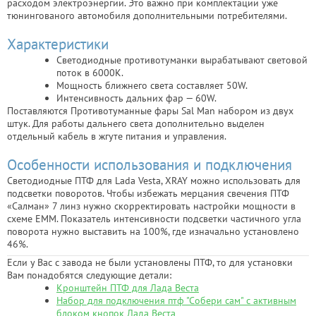
расходом электроэнергии. Это важно при комплектации уже
тюнингованого автомобиля дополнительными потребителями.
Характеристики
Светодиодные противотуманки вырабатывают световой
поток в 6000К.
Мощность ближнего света составляет 50W.
Интенсивность дальних фар — 60W.
Поставляются Противотуманные фары Sal Man набором из двух
штук. Для работы дальнего света дополнительно выделен
отдельный кабель в жгуте питания и управления.
Особенности использования и подключения
Светодиодные ПТФ для Lada Vesta, XRAY можно использовать для
подсветки поворотов. Чтобы избежать мерцания свечения ПТФ
«Салман» 7 линз нужно скорректировать настройки мощности в
схеме ЕММ. Показатель интенсивности подсветки частичного угла
поворота нужно выставить на 100%, где изначально установлено
46%.
Если у Вас с завода не были установлены ПТФ, то для установки
Вам понадобятся следующие детали:
Кронштейн ПТФ для Лада Веста
Набор для подключения птф "Собери сам" с активным
блоком кнопок Лада Веста