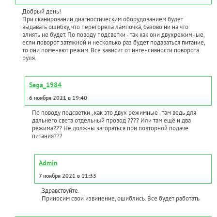
Добрый день!
При сканировании диагностическим оборудованием будет
выдавать ошибку, что перегорела лампочка, базово ни на что
влиять не будет. По поводу подсветки - так как они двухрежимные,
если поворот затяжной и несколько раз будет подаваться питание,
то они поменяют режим. Все зависит от интенсивности поворота
руля.
Sega_1984
6 ноября 2021 в 19:40
По поводу подсветки , как это двух режимные , там ведь для
дальнего света отдельный провод ???? Или там ещё и два
режима??? Не должны загораться при повторной подаче
питания???
Admin
7 ноября 2021 в 11:33
Здравствуйте.
Приносим свои извинение, ошиблись. Все будет работать