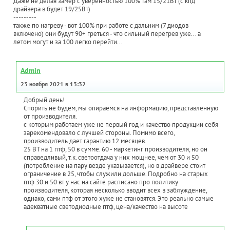
Даже не делая замер с уверенностью 100% там 15/21Вт (с кпд
драйвера в будет 19/25Вт)
---------
также по нагреву - вот 100% при работе с дальним (7 диодов
включено) они будут 90+ греться - что сильный перегрев уже... а
летом могут и за 100 легко перейти...
Admin
23 ноября 2021 в 13:32
Добрый день!
Спорить не будем, мы опираемся на информацию, представленную
от производителя.
с которым работаем уже не первый год и качество продукции себя
зарекомендовало с лучшей стороны. Помимо всего,
производитель дает гарантию 12 месяцев.
25 ВТ на 1 птф, 50 в сумме. 60 - маркетинг производителя, но он
справедливый, т.к. светоотдача у них мощнее, чем от 30 и 50
(потребление на пару везде указывается), но в драйвере стоит
ограничение в 25, чтобы служили дольше. Подробно на старых
птф 30 и 50 вт у нас на сайте расписано про политику
производителя, которая несколько вводит всех в заблуждение,
однако, сами птф от этого хуже не становятся. Это реально самые
адекватные светодиодные птф, цена/качество на высоте