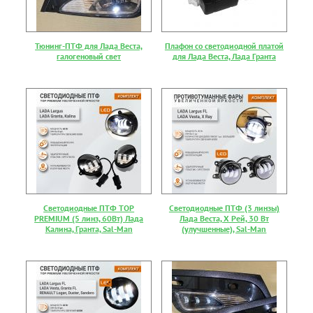
Тюнинг-ПТФ для Лада Веста,
Плафон со светодиодной платой
галогеновый свет
для Лада Веста, Лада Гранта
Светодиодные ПТФ TOP
Светодиодные ПТФ (3 линзы)
PREMIUM (5 линз, 60Вт) Лада
Лада Веста, Х Рей, 30 Вт
Калина, Гранта, Sal-Man
(улучшенные), Sal-Man