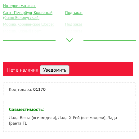
Интернет магазин:
Санкт-Петербург, Коллонтай
Под заказ
(бывш.Белорусская):
Москва, Коровинское Шоссе:
Под заказ
Москва, Южный Порт:
Под заказ
Великий Новгород:
Под заказ
Краснодар:
Под заказ
Нальчик:
Под заказ
Самара:
Под заказ
Тверь:
Есть
Нет в наличии
Уведомить
Тюмень:
Под заказ
Челябинск:
Под заказ
Код товара:
01170
Совместимость:
Лада Веста (все модели), Лада Х Рей (все модели), Лада
Гранта FL