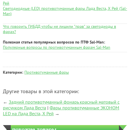
Рей
Светодиодные (LED) противотуманные фары Лада Веста, Х Рей (Sal-
Man)
Что говорить ГИБДД чтобы не лишили "прав" за светодиоды в
фарах?
Полезная статья популярных вопросов по ПТФ Sal-Man:
Популярные вопросы по противотуманным фарам Sal-Man
Категории:
Противотуманные фары
Другие товары в этой категории:
←
Задний противотуманный фонарь красный матовый с
рисунком Лада Веста
|
Фары противотуманные ЭКОНОМ
LED на Лада Веста, Х Рей
→
похожие товары