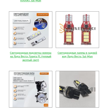
6000К), Sal-Man
Светодиодная подсветка номера
Светодиодные лампы в задний
на Лада Веста, Гранта FL (теплый
ход Лада Веста, Sal-Man
желтый свет)