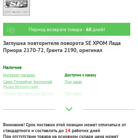
Период возврата товара -
60
дней!
Заглушка повторителя поворота SE ХРОМ Лада
Приора 2170-72, Гранта 2190, оригинал
Наличие
Интернет магазин:
Доступно к заказу
Санкт-Петербург, Коллонтай
Под заказ
(бывш.Белорусская):
Москва, Коровинское Шоссе:
Под заказ
Москва, Южный Порт:
Под заказ
Великий Новгород:
Под заказ
Краснодар:
Под заказ
Нальчик:
Под заказ
Внимание! Срок поставки этой позиции может отличаться от
Самара:
Под заказ
стандартного и составлять до
14
рабочих дней
Тверь:
Под заказ
При отстутствии товара на основном складе цена может