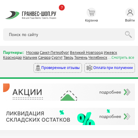
?
Корзина
Войти
Партнеры:
Москва
Санкт-Петербург
Великий Новгород
Ижевск
Краснодар
Нальчик
Самара
Сургут
Тверь
Тюмень
Челябинск
...Смотреть все
Оплата при получении
Проверенные отзывы