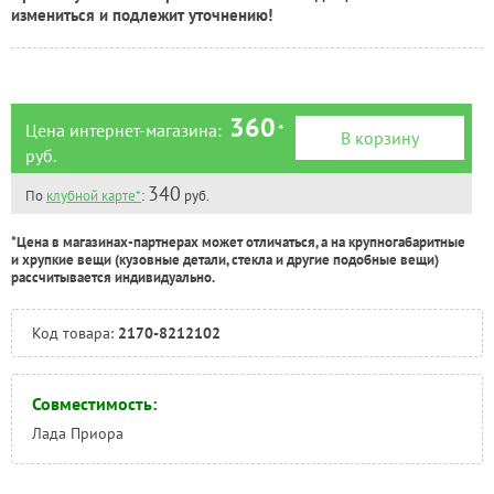
Тюмень:
Под заказ
измениться и подлежит уточнению!
Челябинск:
Под заказ
360
Цена интернет-магазина:
*
В корзину
руб.
340
По
клубной карте*
:
руб.
*Цена в магазинах-партнерах может отличаться, а на крупногабаритные
и хрупкие вещи (кузовные детали, стекла и другие подобные вещи)
рассчитывается индивидуально.
Код товара:
2170-8212102
Совместимость:
Лада Приора