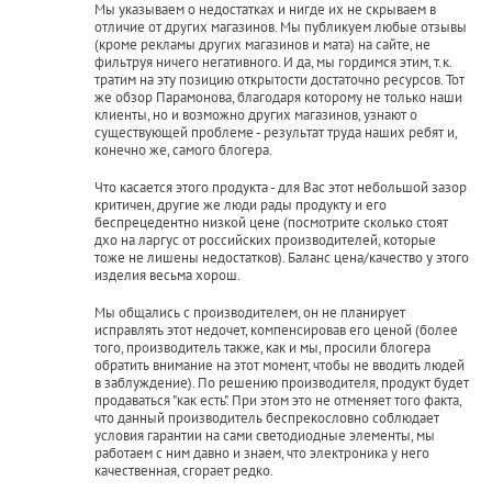
Мы указываем о недостатках и нигде их не скрываем в
отличие от других магазинов. Мы публикуем любые отзывы
(кроме рекламы других магазинов и мата) на сайте, не
фильтруя ничего негативного. И да, мы гордимся этим, т.к.
тратим на эту позицию открытости достаточно ресурсов. Тот
же обзор Парамонова, благодаря которому не только наши
клиенты, но и возможно других магазинов, узнают о
существующей проблеме - результат труда наших ребят и,
конечно же, самого блогера.
Что касается этого продукта - для Вас этот небольшой зазор
критичен, другие же люди рады продукту и его
беспрецедентно низкой цене (посмотрите сколько стоят
дхо на ларгус от российских производителей, которые
тоже не лишены недостатков). Баланс цена/качество у этого
изделия весьма хорош.
Мы общались с производителем, он не планирует
исправлять этот недочет, компенсировав его ценой (более
того, производитель также, как и мы, просили блогера
обратить внимание на этот момент, чтобы не вводить людей
в заблуждение). По решению производителя, продукт будет
продаваться "как есть". При этом это не отменяет того факта,
что данный производитель беспрекословно соблюдает
условия гарантии на сами светодиодные элементы, мы
работаем с ним давно и знаем, что электроника у него
качественная, сгорает редко.