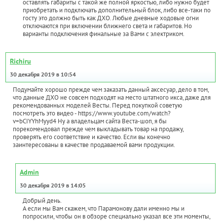
оставлять габариты с такой же полной яркостью, либо нужно будет
приобретать и подключать дополнительный блок, либо все-таки по
госту это должно быть как ДХО. Любые дневные ходовые огни
отключаются при включении ближнего света и габаритов. Но
варианты подключения финальные за Вами с электриком.
Richiru
30 декабря 2019 в 10:54
Подумайте хорошо прежде чем заказать данный аксесуар, дело в том,
что данные ДХО не совсем подходят на место штатного икса, даже для
рекомендованных моделей Весты. Перед покупкой советую
посмотреть это видео - https://www.youtube.com/watch?
v=bCIYYhMyyd4 Ну а владельцам сайта Веста-шоп, я бы
порекомендовал прежде чем выкладывать товар на продажу,
проверять его соответствие и качество. Если вы конечно
заинтересованы в качестве продаваемой вами продукции.
Admin
30 декабря 2019 в 14:05
Добрый день.
А если мы Вам скажем, что Парамонову дали именно мы и
попросили, чтобы он в обзоре специально указал все эти моменты,