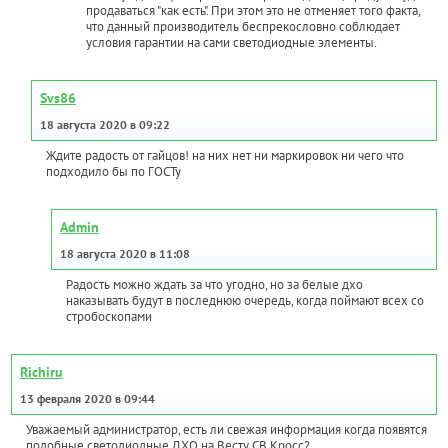
продаваться "как есть". При этом это не отменяет того факта,
что данный производитель беспрекословно соблюдает
условия гарантии на сами светодиодные элементы.
Svs86
18 августа 2020 в 09:22
Ждите радость от гайцов! на них нет ни маркировок ни чего что
подходило бы по ГОСТу
Admin
18 августа 2020 в 11:08
Радость можно ждать за что угодно, но за белые дхо
наказывать будут в последнюю очередь, когда поймают всех со
стробоскопами
Richiru
13 февраля 2020 в 09:44
Уважаемый администратор, есть ли свежая информация когда появятся
подобные светодиодные ДХО на Весту СВ Кросс?