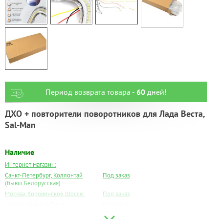
Период возврата товара -
60
дней!
ДХО + повторители поворотников для Лада Веста,
Sal-Man
Наличие
Интернет магазин:
Санкт-Петербург, Коллонтай
Под заказ
(бывш.Белорусская):
Москва, Коровинское Шоссе:
Под заказ
Москва, Южный Порт:
Под заказ
Великий Новгород:
Под заказ