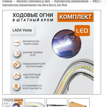
Главная
Автосвет, электрика и звук
Повторители поворотников
ДХО +
→
→
→
повторители поворотников для Лада Веста, Sal-Man