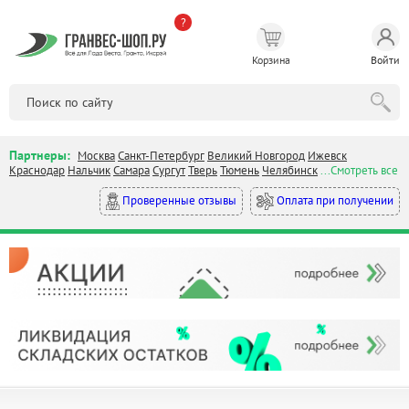
?
Корзина
Войти
Партнеры:
Москва
Санкт-Петербург
Великий Новгород
Ижевск
Краснодар
Нальчик
Самара
Сургут
Тверь
Тюмень
Челябинск
...Смотреть все
Оплата при получении
Проверенные отзывы