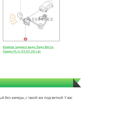
Камера заднего вида Лада Веста,
Гранта FL (с 03.07.20 г.в)
й без камеры, с такой-же подсветкой. У вас