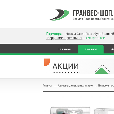
Партнеры:
Москва
Санкт-Петербург
Великий
Тверь
Тюмень
Челябинск
...Смотреть все
Главная
Каталог
А
Главная
Автосвет, электрика и звук
Плафоны о
→
→