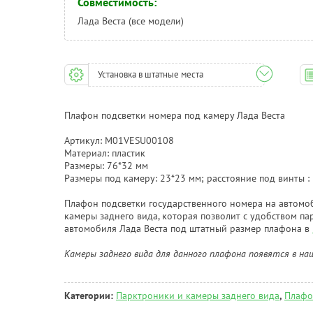
Совместимость:
Лада Веста (все модели)
Установка в штатные места
Плафон подсветки номера под камеру Лада Веста
Артикул: M01VESU00108
Материал: пластик
Размеры: 76*32 мм
Размеры под камеру: 23*23 мм; расстояние под винты :
Плафон подсветки государственного номера на автомоб
камеры заднего вида, которая позволит с удобством па
автомобиля Лада Веста под штатный размер плафона в
Камеры заднего вида для данного плафона появятся в н
Категории:
Парктроники и камеры заднего вида
,
Плафо