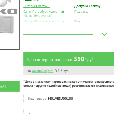
Интернет магазин:
Доступно к заказу
Санкт-Петербург, Коллонтай
Под заказ
(бывш.Белорусская):
Москва, Коровинское Шоссе:
Есть
Москва, Южный Порт:
Под заказ
Великий Новгород:
Под заказ
Краснодар:
Есть
Нальчик:
Есть
Самара:
Под заказ
Тверь:
Есть
550
Цена интернет-магазина:
* руб.
Тюмень:
Под заказ
Челябинск:
Под заказ
517
По
клубной карте*
:
руб.
*Цена в магазинах-партнерах может отличаться, а на крупног
стекла и другие подобные вещи) рассчитывается индивидуал
ей!
Код товара:
M01VESU00108