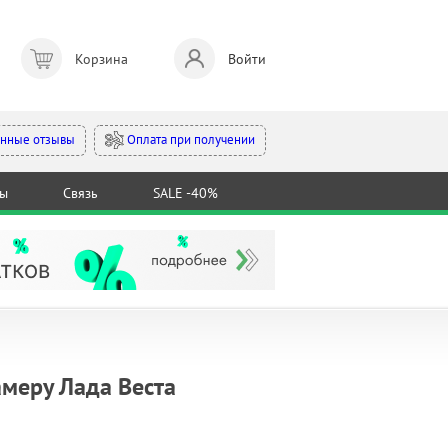
Корзина
Войти
Оплата при получении
нные отзывы
ты
Связь
SALE -40%
меру Лада Веста