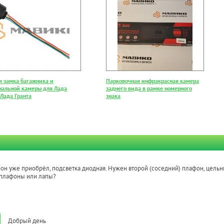
м замка багажника и
Парковочная инфракрасная камера
нальной камеры для Лада
заднего вида в рамке номерного
 Лада Гранта
знака
он уже приобрёл, подсветка диодная. Нужен второй (соседний) плафон, цельны
 плафоны или лапы?
Добрый день