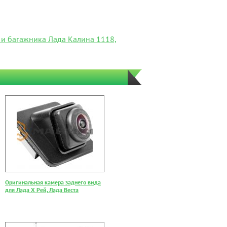
и багажника Лада Калина 1118,
Оригинальная камера заднего вида
для Лада Х Рей, Лада Веста