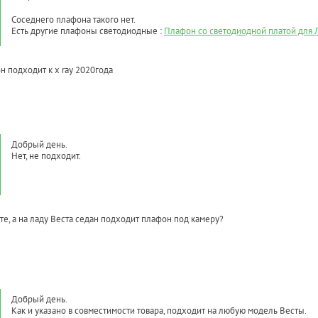
Соседнего плафона такого нет.
Есть другие плафоны светодиодные :
Плафон со светодиодной платой для Л
н подходит к x ray 2020года
Добрый день.
Нет, не подходит.
те, а на ладу Веста седан подходит плафон под камеру?
Добрый день.
Как и указано в совместимости товара, подходит на любую модель Весты.