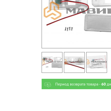
Период возврата товара -
60
дн