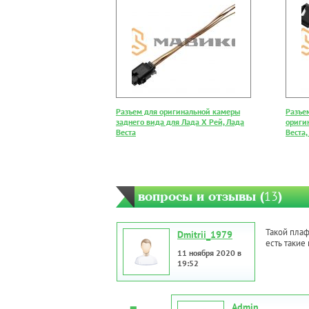
Разъем для оригинальной камеры
Разъе
заднего вида для Лада Х Рей, Лада
ориги
Веста
Веста,
вопросы и отзывы (
13
)
Такой плаф
Dmitrii_1979
есть такие
11 ноября 2020 в
19:52
Admin