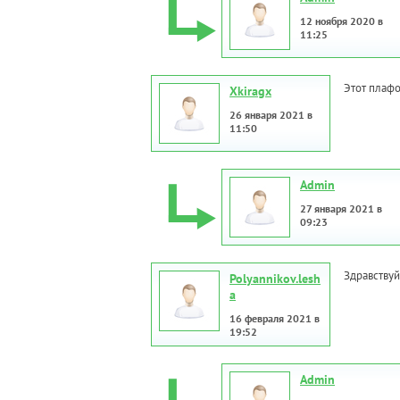
12 ноября 2020 в
11:25
Этот плафо
Xkiragx
26 января 2021 в
11:50
Admin
27 января 2021 в
09:23
Здравствуй
Polyannikov.lesh
a
16 февраля 2021 в
19:52
Admin