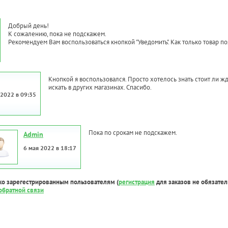
Добрый день!
К сожалению, пока не подскажем.
Рекомендуем Вам воспользоваться кнопкой "Уведомить". Как только товар поя
Кнопкой я воспользовался. Просто хотелось знать стоит ли жд
искать в других магазинах. Спасибо.
 2022 в 09:35
Пока по срокам не подскажем.
Admin
6 мая 2022 в 18:17
ко зарегестрированным пользователям (
регистрация
для заказов не обязател
обратной связи