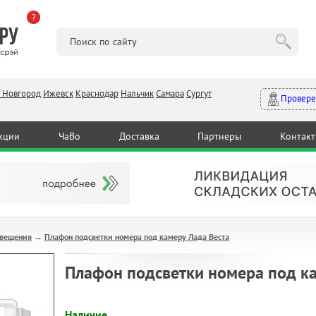
?
 Новгород
Ижевск
Краснодар
Нальчик
Самара
Сургут
Провере
кции
ЧаВо
Доставка
Партнеры
Контак
свещения
Плафон подсветки номера под камеру Лада Веста
→
Плафон подсветки номера под ка
Наличие