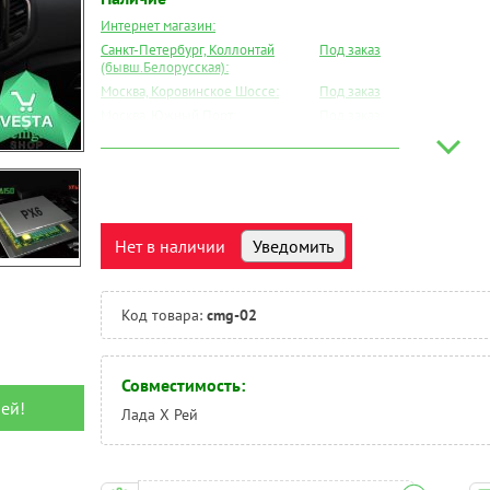
Интернет магазин:
Санкт-Петербург, Коллонтай
Под заказ
(бывш.Белорусская):
Москва, Коровинское Шоссе:
Под заказ
Москва, Южный Порт:
Под заказ
Великий Новгород:
Под заказ
Краснодар:
Под заказ
Нальчик:
Под заказ
Самара:
Под заказ
Тверь:
Под заказ
Нет в наличии
Уведомить
Тюмень:
Под заказ
Челябинск:
Под заказ
Код товара:
cmg-02
Совместимость:
ей!
Лада Х Рей