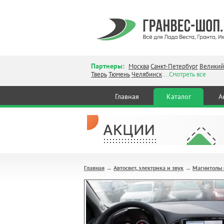
Партнеры:
Москва
Санкт-Петербург
Великий
Тверь
Тюмень
Челябинск
...Смотреть все
Главная
Каталог
А
Главная
Автосвет, электрика и звук
Магнитолы 
→
→