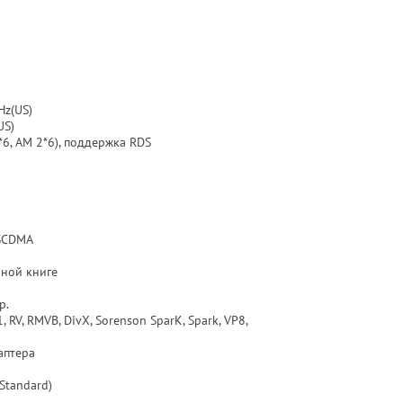
Hz(US)
US)
6, AM 2*6), поддержка RDS
SCDMA
нной книге
р.
RV, RMVB, DivX, Sorenson SparK, Spark, VP8,
аптера
Standard)