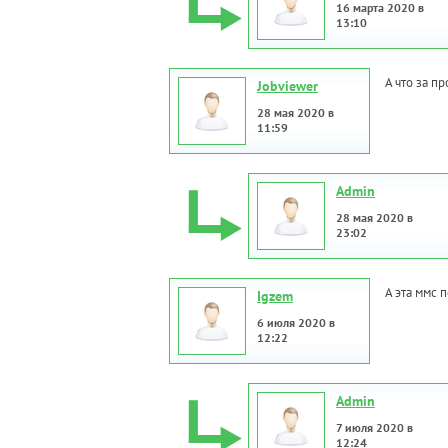
16 марта 2020 в
13:10
А что за п
Jobviewer
28 мая 2020 в
11:59
Admin
28 мая 2020 в
23:02
А эта ммс 
Igzem
6 июля 2020 в
12:22
Admin
7 июля 2020 в
12:24