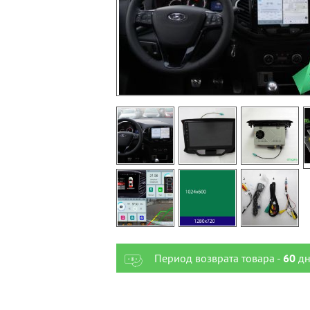
Период возврата товара -
60
дн