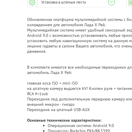
Установка в штатные места
Обновленная платформа мультимедийной системы с бо
охлаждением для автомобиля Лада Х Рей.
Мультимедийная система имеет удобный сенсорный экра
Android 9.0 с возможностью устанавливать любые прило
установить любую навигационную систему на данную маг
лишние гаджеты в салоне Вашего автомобиля, что очень
движения.
В комплекте имеются все необходимые переходники дл
автомобиль Лада Х Рей:
главная коса ISO + mini ISO
на штатную камеру выдается 6V! Кнопки руля + питание
RCA 4+1sub
Переходник под дополнительную переднюю камеру ил
внешний микрон - гнездо
Переходник на штатный USB-AUX
Основные технические характеристики:
Операционная система: Android 9.0
Процессор: Rockchip PX6/RK3399