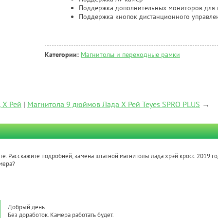
Поддержка дополнительных мониторов для 
Поддержка кнопок дистанционного управлен
Категории:
Магнитолы и переходные рамки
 Х Рей
|
Магнитола 9 дюймов Лада Х Рей Teyes SPRO PLUS
→
те. Расскажите подробней, замена штатной магнитолы лада хрэй кросс 2019 го
мера?
Добрый день.
Без доработок. Камера работать будет.