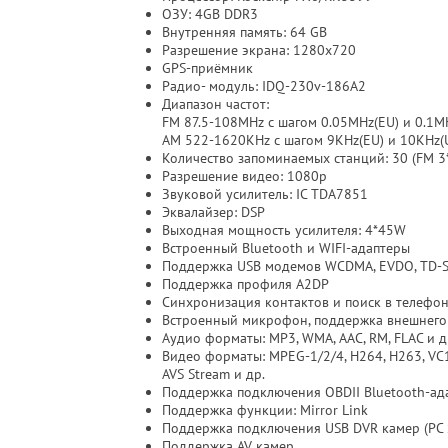
ОЗУ: 4GB DDR3
Внутренняя память: 64 GB
Разрешение экрана: 1280х720
GPS-приёмник
Радио- модуль: IDQ-230v-186A2
Диапазон частот:
FM 87.5-108MHz с шагом 0.05MHz(EU) и 0.1M
AM 522-1620KHz с шагом 9KHz(EU) и 10KHz(
Количество запоминаемых станций: 30 (FM 3*
Разрешение видео: 1080p
Звуковой усилитель: IC TDA7851
Эквалайзер: DSP
Выходная мощность усилителя: 4*45W
Встроенный Bluetooth и WIFI-адаптеры
Поддержка USB модемов WCDMA, EVDO, TD-
Поддержка профиля A2DP
Синхронизация контактов и поиск в телефо
Встроенный микрофон, поддержка внешнего
Аудио форматы: MP3, WMA, AAC, RM, FLAC и д
Видео форматы: MPEG-1/2/4, H264, H263, VC1, 
AVS Stream и др.
Поддержка подключения OBDII Bluetooth-ад
Поддержка функции: Mirror Link
Поддержка подключения USB DVR камер (PC 
Поддержка AV камер