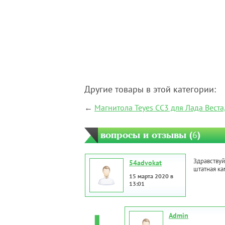
Другие товары в этой категории:
←
Магнитола Teyes CC3 для Лада Веста,
вопросы и отзывы (
6
)
Здравствуй
54advokat
штатная ка
15 марта 2020 в
13:01
Admin