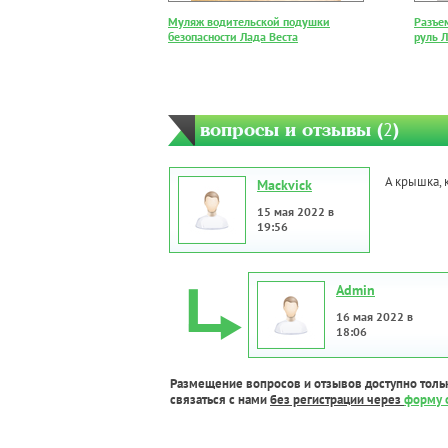
Муляж водительской подушки
Разъе
безопасности Лада Веста
руль Л
вопросы и отзывы (
2
)
А крышка, 
Mackvick
15 мая 2022 в
19:56
Admin
16 мая 2022 в
18:06
Размещение вопросов и отзывов доступно толь
связаться с нами
без регистрации через
форму 