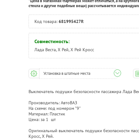
*Цена в магазинах-партнерах может отличаться, а на крупног
стекла и другие подобные вещи) рассчитывается индивидуал
Код товара:
681995427R
Совместимость:
Лада Веста, Х Рей, Х Рей Кросс
Установка в штатные места
Выключатель подушки безопасности пассажира Лада Вест
Производитель: АвтоВАЗ
На схеме: под номером "9"
Материал: Пластик
Цена: за 1 шт
Оригинальный выключатель подушки безопасности пасс
Кросс, Х Рей.