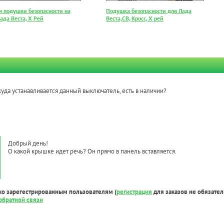
м подушки безопасности на
Подушка безопасности для Лада
ада Веста, Х Рей
Веста,CB, Кросс, Х рей
куда устанавливается данный выключатель, есть в наличии?
Добрый день!
О какой крышке идет речь? Он прямо в панель вставляется.
ко зарегестрированным пользователям (
регистрация
для заказов не обязател
обратной связи