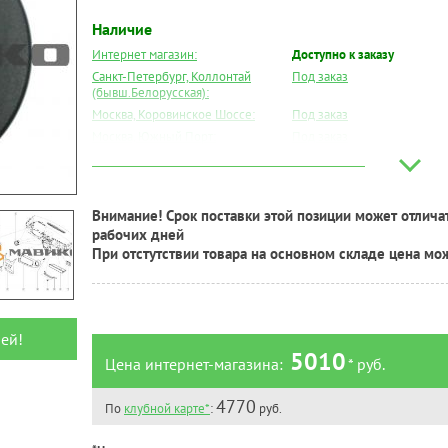
Наличие
Интернет магазин:
Доступно к заказу
Санкт-Петербург, Коллонтай
Под заказ
(бывш.Белорусская):
Москва, Коровинское Шоссе:
Под заказ
Москва, Южный Порт:
Под заказ
Великий Новгород:
Под заказ
Краснодар:
Под заказ
Нальчик:
Под заказ
Внимание! Срок поставки этой позиции может отличат
Самара:
Под заказ
рабочих дней
Тверь:
Под заказ
При отстутствии товара на основном складе цена мо
Тюмень:
Под заказ
Челябинск:
Под заказ
ей!
5010
Цена интернет-магазина:
* руб.
4770
По
клубной карте*
:
руб.