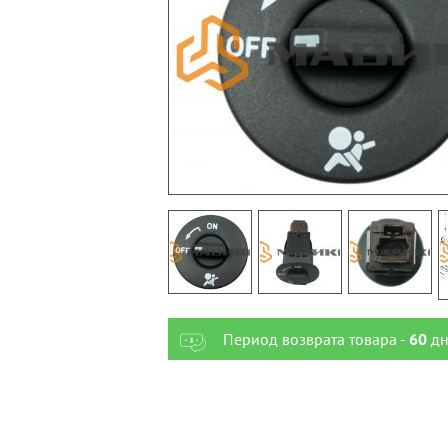
Период возврата товара -
60
дн