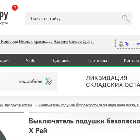
?
 Новгород
Ижевск
Краснодар
Нальчик
Самара
Сургут
Провере
кции
ЧаВо
Доставка
Партнеры
Контак
ки, предохранители
Выключатель подушки безопасности пассажира Лада Веста, Х
→
Выключатель подушки безопаснос
Х Рей