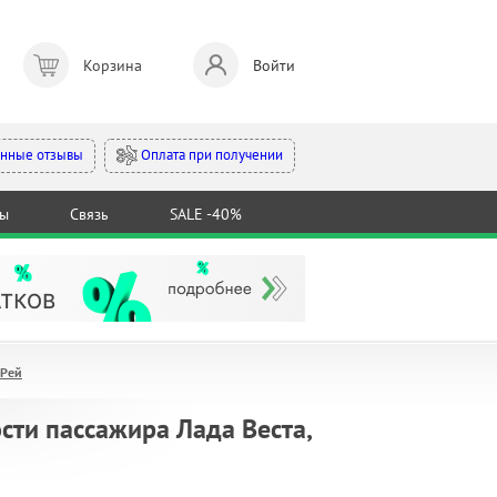
Корзина
Войти
Оплата при получении
нные отзывы
ты
Связь
SALE -40%
 Рей
ти пассажира Лада Веста,