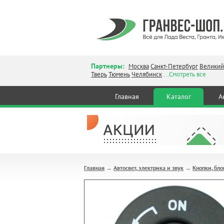
Партнеры:
Москва
Санкт-Петербург
Великий
Тверь
Тюмень
Челябинск
...Смотреть все
Главная
Каталог
А
Главная
Автосвет, электрика и звук
Кнопки, бло
→
→