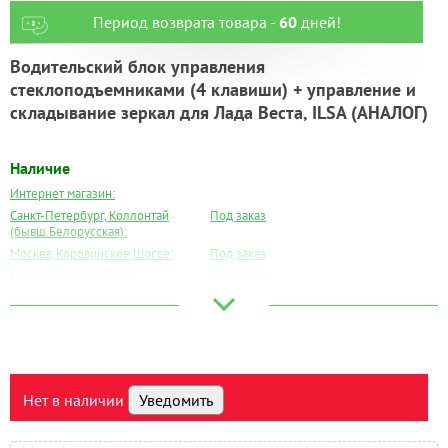
Период возврата товара -
60
дней!
Водительский блок управления
стеклоподъемниками (4 клавиши) + управление и
складывание зеркал для Лада Веста, ILSA (АНАЛОГ)
Наличие
Интернет магазин:
Санкт-Петербург, Коллонтай
Под заказ
(бывш.Белорусская):
Москва, Коровинское Шоссе:
Под заказ
Москва, Южный Порт:
Под заказ
Великий Новгород:
Под заказ
Краснодар:
Под заказ
Нальчик:
Под заказ
Самара:
Под заказ
Тверь:
Под заказ
Нет в наличии
Уведомить
Тюмень:
Есть
Челябинск:
Под заказ