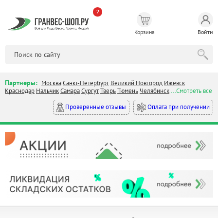
?
Корзина
Войти
Партнеры:
Москва
Санкт-Петербург
Великий Новгород
Ижевск
Краснодар
Нальчик
Самара
Сургут
Тверь
Тюмень
Челябинск
...Смотреть все
Оплата при получении
Проверенные отзывы