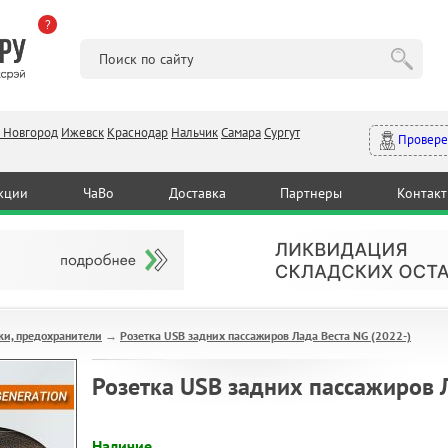
?
 Новгород
Ижевск
Краснодар
Нальчик
Самара
Сургут
Провере
кции
ЧаВо
Доставка
Партнеры
Контак
ки, предохранители
Розетка USB задних пассажиров Лада Веста NG (2022-)
→
Розетка USB задних пассажиров 
Наличие