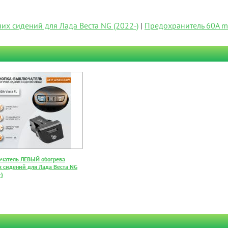
х сидений для Лада Веста NG (2022-)
|
Предохранитель 60А ma
чатель ЛЕВЫЙ обогрева
х сидений для Лада Веста NG
-)