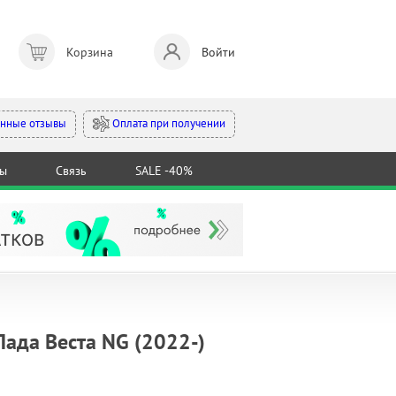
Корзина
Войти
Оплата при получении
нные отзывы
ты
Связь
SALE -40%
Лада Веста NG (2022-)