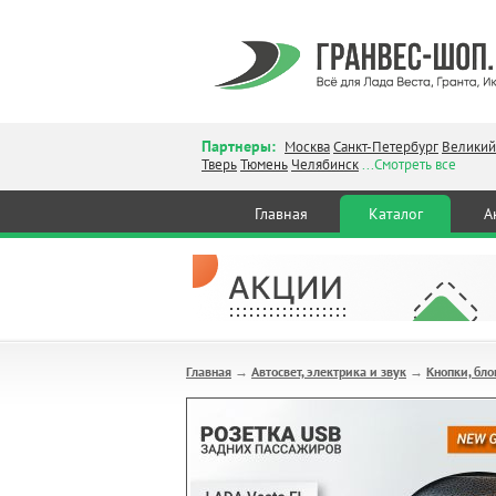
Партнеры:
Москва
Санкт-Петербург
Великий
Тверь
Тюмень
Челябинск
...Смотреть все
Главная
Каталог
А
Главная
Автосвет, электрика и звук
Кнопки, бло
→
→