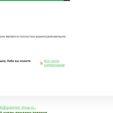
 они являются полностью взаимозаменяемыми.
ьна). Либо вы можете
RSS-лента
комментариев
.
k@granves-shop.ru
й купли-продажи товаров