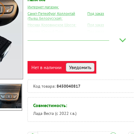
Интернет магазин:
Санкт-Петербург, Коллонтай
Под заказ
(бывш.Белорусская):
Москва, Коровинское Шоссе:
Под заказ
Москва, Южный Порт:
Под заказ
Великий Новгород:
Под заказ
Краснодар:
Под заказ
Нальчик:
Под заказ
Самара:
Под заказ
Тверь:
Под заказ
Нет в наличии
Уведомить
Тюмень:
Под заказ
Челябинск:
Под заказ
Код товара:
8450040817
Совместимость:
Лада Веста (с 2022 г.в.)