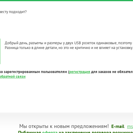
весту подходит?
Добрый день, разъемы и размеры у двух USB розеток одинаковые, поэтому
Разница только в длине детали, но это не критично и не влияет на установку.
ко зарегестрированным пользователям (
регистрация
для заказов не обязател
обратной связи
Мы открыты к новым предложениям!
E-mail
ms
Публичная
оферта
на заключение договора рознично