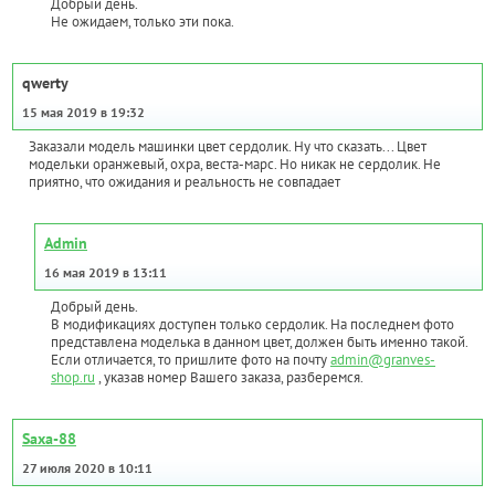
Добрый день.
Не ожидаем, только эти пока.
qwerty
15 мая 2019 в 19:32
Заказали модель машинки цвет сердолик. Ну что сказать... Цвет
модельки оранжевый, охра, веста-марс. Но никак не сердолик. Не
приятно, что ожидания и реальность не совпадает
Admin
16 мая 2019 в 13:11
Добрый день.
В модификациях доступен только сердолик. На последнем фото
представлена моделька в данном цвет, должен быть именно такой.
Если отличается, то пришлите фото на почту
admin@granves-
shop.ru
, указав номер Вашего заказа, разберемся.
Saxa-88
27 июля 2020 в 10:11