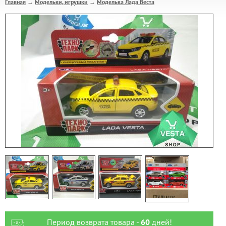
Главная
Модельки, игрушки
Моделька Лада Веста
→
→
Период возврата товара -
60
дней!