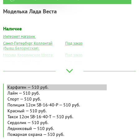
Моделька Лада Веста
Наличие
Интернет магазин:
Санкт-Петербург, Коллонтай
Под заказ
(бывш.Белорусская):
Москва, Коровинское Шоссе:
Под заказ
Москва, Южный Порт:
Под заказ
Великий Новгород:
Под заказ
Краснодар:
Под заказ
Нальчик:
Под заказ
Самара:
Под заказ
Тверь:
Под заказ
Тюмень:
Под заказ
Челябинск:
Под заказ