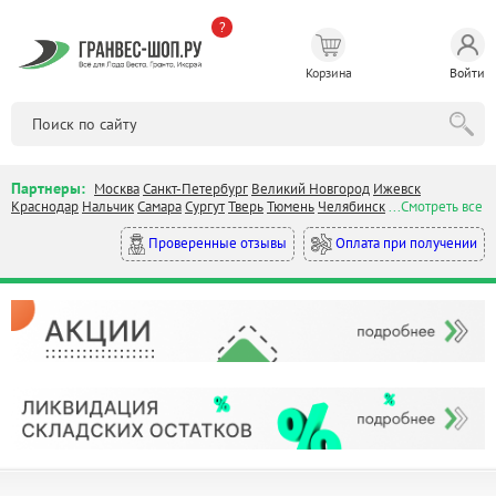
?
Корзина
Войти
Партнеры:
Москва
Санкт-Петербург
Великий Новгород
Ижевск
Краснодар
Нальчик
Самара
Сургут
Тверь
Тюмень
Челябинск
...Смотреть все
Оплата при получении
Проверенные отзывы