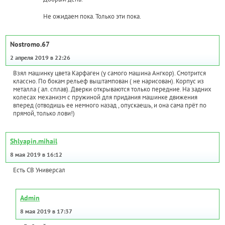
Не ожидаем пока. Только эти пока.
Nostromo.67
2 апреля 2019 в 22:26
Взял машинку цвета Карфаген (у самого машина Ангкор). Смотрится
классно. По бокам рельеф выштампован ( не нарисован). Корпус из
металла ( ал. сплав). Дверки открываются только передние. На задних
колесах механизм с пружиной для придания машинке движения
вперед (отводишь ее немного назад , опускаешь, и она сама прёт по
прямой, только лови!)
Shlyapin.mihail
8 мая 2019 в 16:12
Есть СВ Универсал
Admin
8 мая 2019 в 17:37