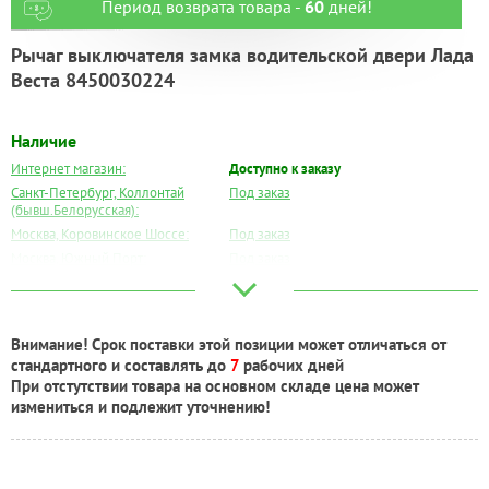
Период возврата товара -
60
дней!
Рычаг выключателя замка водительской двери Лада
Веста 8450030224
Наличие
Интернет магазин:
Доступно к заказу
Санкт-Петербург, Коллонтай
Под заказ
(бывш.Белорусская):
Москва, Коровинское Шоссе:
Под заказ
Москва, Южный Порт:
Под заказ
Великий Новгород:
Под заказ
Краснодар:
Под заказ
Нальчик:
Под заказ
Внимание! Срок поставки этой позиции может отличаться от
Самара:
Есть
стандартного и составлять до
7
рабочих дней
Тверь:
Под заказ
При отстутствии товара на основном складе цена может
Тюмень:
Под заказ
измениться и подлежит уточнению!
Челябинск:
Под заказ