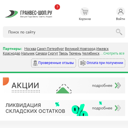
?
Корзина
Войти
Партнеры:
Москва
Санкт-Петербург
Великий Новгород
Ижевск
Краснодар
Нальчик
Самара
Сургут
Тверь
Тюмень
Челябинск
...Смотреть все
Оплата при получении
Проверенные отзывы