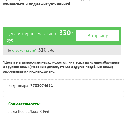
Тюмень:
Под заказ
измениться и подлежит уточнению!
Челябинск:
Под заказ
330
Цена интернет-магазина:
*
В корзину
руб.
310
По
клубной карте*
:
руб.
*Цена в магазинах-партнерах может отличаться, а на крупногабаритные
и хрупкие вещи (кузовные детали, стекла и другие подобные вещи)
рассчитывается индивидуально.
Код товара:
7703074611
Совместимость:
Лада Веста, Лада Х Рей