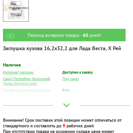
Период возврата товара -
60
дней!
Заглушка кузова 16,2х32,2 для Лада Веста, Х Рей
Наличие
Интернет магазин:
Доступно к заказу
Санкт-Петербург, Коллонтай
Под заказ
(бывш.Белорусская):
Москва, Коровинское Шоссе:
Есть
Москва, Южный Порт:
Под заказ
Великий Новгород:
Под заказ
Краснодар:
Есть
Нальчик:
Под заказ
Внимание! Срок поставки этой позиции может отличаться от
Самара:
Под заказ
стандартного и составлять до
9
рабочих дней
Тверь:
Есть
При отстутствии товара на основном складе цена может