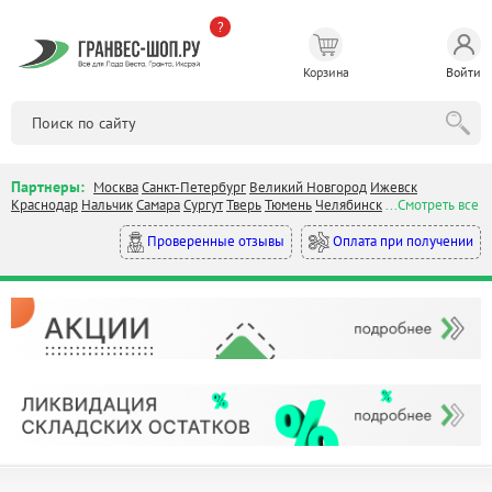
?
Корзина
Войти
Партнеры:
Москва
Санкт-Петербург
Великий Новгород
Ижевск
Краснодар
Нальчик
Самара
Сургут
Тверь
Тюмень
Челябинск
...Смотреть все
Оплата при получении
Проверенные отзывы