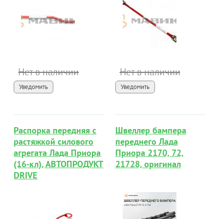
Нет в наличии
Нет в наличии
Уведомить
Уведомить
Распорка передняя с
Швеллер бампера
растяжкой силового
переднего Лада
агрегата Лада Приора
Приора 2170, 72,
(16-кл), АВТОПРОДУКТ
21728, оригинал
DRIVE