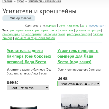
Главная
Кузов
Усилители и кронштейны
→
→
Усилители и кронштейны
Фильтр товаров
|
|
|
|
Сортировать по:
порядку
цене
названию
дате
просмотрам ↑
Теги:
распорка калина
|
распорка гранта
|
усилитель
|
усилитель приора
|
бампер хрей
|
крыло гранта
|
распорка гранат
|
распорка приора
|
бампер
приора
|
кронштейн глушителя гранта
Усилитель заднего
Усилитель переднего
бампера (без боковых
бампера для Лада
вставок) Лада Веста
Веста (под заказ)
Усилитель заднего бампера (без
Усилители переднего бампера
боковых вставок) Лада Веста
цена:
цена: