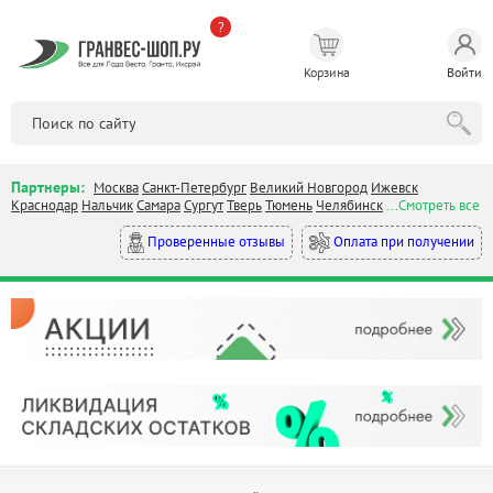
?
Корзина
Войти
Партнеры:
Москва
Санкт-Петербург
Великий Новгород
Ижевск
Краснодар
Нальчик
Самара
Сургут
Тверь
Тюмень
Челябинск
...Смотреть все
Оплата при получении
Проверенные отзывы