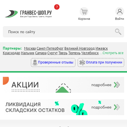
?
Корзина
Войти
Партнеры:
Москва
Санкт-Петербург
Великий Новгород
Ижевск
Краснодар
Нальчик
Самара
Сургут
Тверь
Тюмень
Челябинск
...Смотреть все
Оплата при получении
Проверенные отзывы