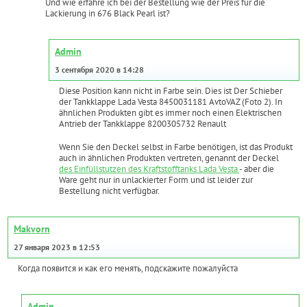
Und wie erfahre ich bei der Bestellung wie der Preis für die
Lackierung in 676 Black Pearl ist?
Admin
3 сентября 2020 в 14:28
Diese Position kann nicht in Farbe sein. Dies ist Der Schieber
der Tankklappe Lada Vesta 8450031181 AvtoVAZ (Foto 2). In
ähnlichen Produkten gibt es immer noch einen Elektrischen
Antrieb der Tankklappe 8200305732 Renault
Wenn Sie den Deckel selbst in Farbe benötigen, ist das Produkt
auch in ähnlichen Produkten vertreten, genannt der Deckel
des Einfüllstutzen des Kraftstofftanks Lada Vesta
- aber die
Ware geht nur in unlackierter Form und ist leider zur
Bestellung nicht verfügbar.
Makvorn
27 января 2023 в 12:53
Когда появится и как его менять, подскажите пожалуйста
Admin