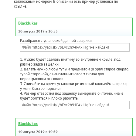
каталожным номером. В описании есть пример установки по
ссылке.
Blacklukas
10 августа 2019 в 10:55
Разобрался с установкой данной защелки
Файл "https://yadi.sk/i/bEvc2h94PAxiHg" не найден!
1. Нужно будет сделать вмятину во внутреннем крыле, под
размер задка защелки.
2. Делать нужно любы тупым предметом (я брал старое сверло,
тупой стороной), с намотанным слоем скотча для
перестраховки от сколов
3. Снимайте на время установки резиновый колпачёк защелки,
у меня быстро порвался
4. Размер отверстия под защелку вымеряйте оч.точно, иначе
будет болтаться и плохо работать.
Файл "https://yadi.sk/i/bEvc2h94PAxiHg" не найден!
Blacklukas
10 августа 2019 в 10:59