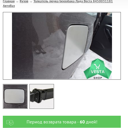
Главная
Кузов
Толкатель лючка бензобака Лада Веста 8450031181
→
→
АвтоВаз
Период возврата товара -
60
дней!