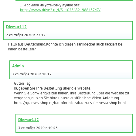
...и ссылка на установку лучше эта:
https://www.drive2.ru/l/511623652198843747/
Diemur112
2 сентября 2020 в 22:12
Hallo aus Deutschland.Könnte ich diesen Tankdeckel auch lackiert bei
ihnen bestellen?
Admin
3 сентября 2020 в 10:12
Guten Tag.
Ja, geben Sie Ihre Bestellung über die Website.
Wenn Sie Schwierigkeiten haben, Ihre Bestellung über die Website zu
vergeben, nutzen Sie bitte unsere ausführliche Video-Anleitung
https://granves-shop.ru/kak-oformit-zakaz-na-saite-vesta-shop.html
Diemur112
3 сентября 2020 в 10:23