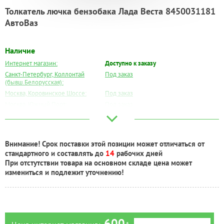
Толкатель лючка бензобака Лада Веста 8450031181
АвтоВаз
Наличие
Интернет магазин:
Доступно к заказу
Санкт-Петербург, Коллонтай
Под заказ
(бывш.Белорусская):
Москва, Коровинское Шоссе:
Под заказ
Москва, Южный Порт:
Под заказ
Великий Новгород:
Под заказ
Краснодар:
Под заказ
Нальчик:
Под заказ
Внимание! Срок поставки этой позиции может отличаться от
Самара:
Под заказ
стандартного и составлять до
14
рабочих дней
Тверь:
Под заказ
При отстутствии товара на основном складе цена может
Тюмень:
Под заказ
измениться и подлежит уточнению!
Челябинск:
Под заказ
600