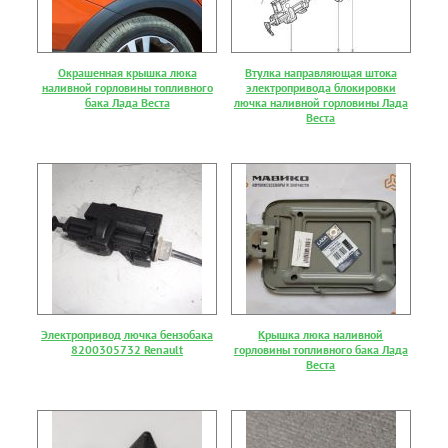
Окрашенная крышка люка
Втулка направляющая штока
наливной горловины топливного
электропривода блокировки
бака Лада Веста
лючка наливной горловины Лада
Веста
Электропривод лючка бензобака
Крышка люка наливной
8200305732 Renault
горловины топливного бака Лада
Веста