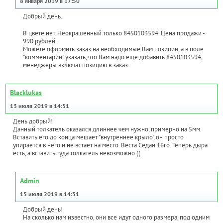
8 января 2019 в 17:50
Добрый день.
В цвете нет. Неокрашенный только 8450103594. Цена продажи -
990 рублей.
Можете оформить заказ на необходимые Вам позиции, а в поле
"комментарии" указать, что Вам надо еще добавить 8450103594,
менеджеры включат позицию в заказ.
Blacklukas
13 июля 2019 в 14:51
День добрый!
Данный толкатель оказался длиннее чем нужно, примерно на 5мм.
Вставить его до конца мешает "внутреннее крыло", он просто
упирается в него и не встает на место. Веста Седан 16го. Теперь дыра
есть, а вставить туда толкатель невозможно ((
Admin
15 июля 2019 в 14:51
Добрый день!
На сколько нам известно, они все идут одного размера, под одним