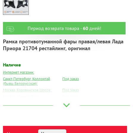
Период возврата товара -
60
дней!
Рамка противотуманной фары правая/левая Лада
Приора 21704 рестайлинг, оригинал
Наличие
Интернет магазин:
Санкт-Петербург, Коллонтай
Под заказ
(бывш.Белорусская):
Москва, Коровинское Шоссе:
Под заказ
Москва, Южный Порт:
Под заказ
Великий Новгород:
Под заказ
Краснодар:
Под заказ
Нальчик:
Под заказ
Самара:
Под заказ
Тверь:
Под заказ