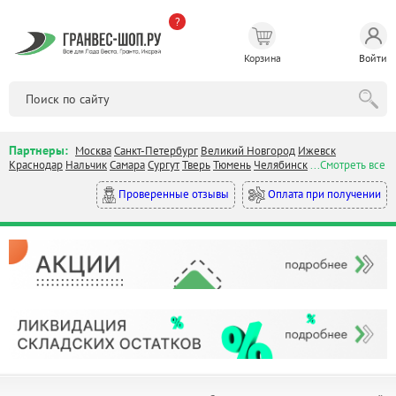
?
Корзина
Войти
Партнеры:
Москва
Санкт-Петербург
Великий Новгород
Ижевск
Краснодар
Нальчик
Самара
Сургут
Тверь
Тюмень
Челябинск
...Смотреть все
Оплата при получении
Проверенные отзывы