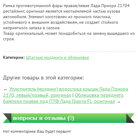
Рамка противотуманной фары правая/левая Лада Приора 21704
рестайлинг, оригинал является неотъемлемой частью кузова
автомобиля. Элемент изготовлен из прочного пластика,
устойчивого к внешним воздействиям, не создает стойкого
неприятного запаха в салоне.
Товар оригинальный, может понадобиться на замену вышедшего из
строя.
Категории:
Штатные молдинги и облицовки
Другие товары в этой категории:
←
Уплотнитель (молдинг) водостока крыши Лада Приора
2170, левый/правый, оригинал
|
Облицовка переднего
бампера правая под ПТФ Лада Гранта FL, оригинал
→
вопросы и отзывы (
0
)
Нет комментариев. Ваш будет первым!