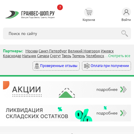
?
Корзина
Войти
Партнеры:
Москва
Санкт-Петербург
Великий Новгород
Ижевск
Краснодар
Нальчик
Самара
Сургут
Тверь
Тюмень
Челябинск
...Смотреть все
Оплата при получении
Проверенные отзывы