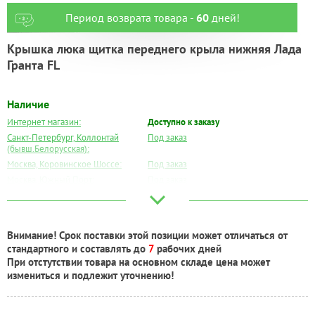
Период возврата товара -
60
дней!
Крышка люка щитка переднего крыла нижняя Лада
Гранта FL
Наличие
Интернет магазин:
Доступно к заказу
Санкт-Петербург, Коллонтай
Под заказ
(бывш.Белорусская):
Москва, Коровинское Шоссе:
Под заказ
Москва, Южный Порт:
Под заказ
Великий Новгород:
Под заказ
Краснодар:
Под заказ
Нальчик:
Под заказ
Внимание! Срок поставки этой позиции может отличаться от
Самара:
Под заказ
стандартного и составлять до
7
рабочих дней
Тверь:
Под заказ
При отстутствии товара на основном складе цена может
Тюмень:
Под заказ
измениться и подлежит уточнению!
Челябинск:
Под заказ