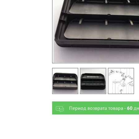
Период возврата товара -
60
дн