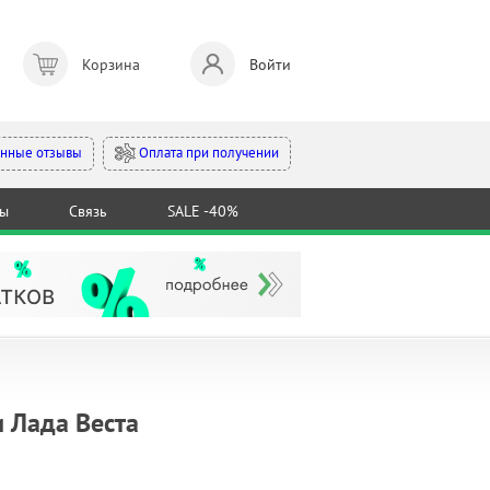
Корзина
Войти
Оплата при получении
нные отзывы
ты
Связь
SALE -40%
 Лада Веста