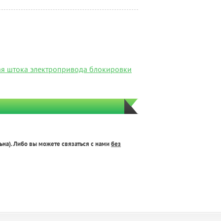
я штока электропривода блокировки
ьна). Либо вы можете связаться с нами
без