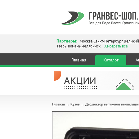
Партнеры:
Москва
Санкт-Петербург
Великий
Тверь
Тюмень
Челябинск
...Смотреть все
Главная
Каталог
А
Главная
Кузов
Дефлектор вытяжной вентиляци
→
→