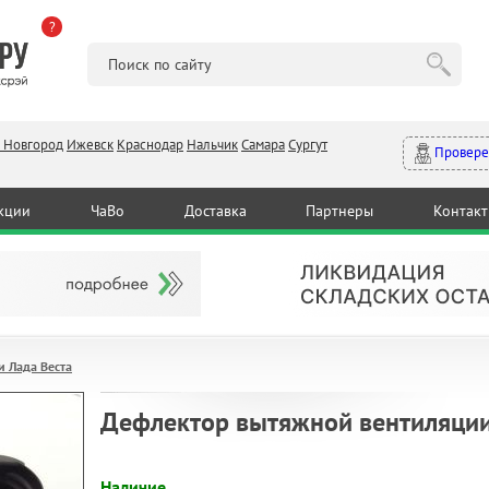
?
 Новгород
Ижевск
Краснодар
Нальчик
Самара
Сургут
Провере
кции
ЧаВо
Доставка
Партнеры
Контак
и Лада Веста
Дефлектор вытяжной вентиляции
Наличие