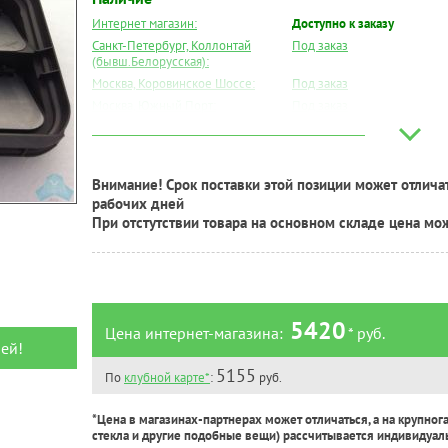
Интернет магазин:
Доступно к заказу
Санкт-Петербург, Коллонтай
Под заказ
(бывш.Белорусская):
Москва, Коровинское Шоссе:
Под заказ
Москва, Южный Порт:
Под заказ
Великий Новгород:
Под заказ
Краснодар:
Под заказ
Нальчик:
Под заказ
Внимание! Срок поставки этой позиции может отличат
Самара:
Под заказ
рабочих дней
Тверь:
Под заказ
При отстутствии товара на основном складе цена мо
Тюмень:
Под заказ
Челябинск:
Под заказ
5420
Цена интернет-магазина:
* руб.
ей!
5155
По
клубной карте*
:
руб.
*Цена в магазинах-партнерах может отличаться, а на крупног
стекла и другие подобные вещи) рассчитывается индивидуал