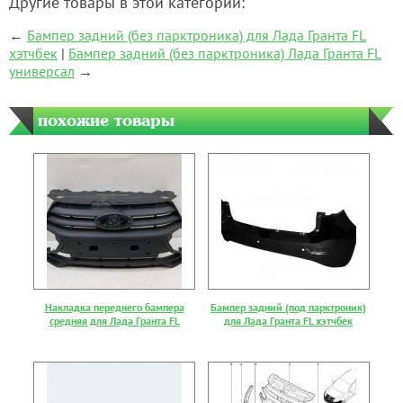
Другие товары в этой категории:
←
Бампер задний (без парктроника) для Лада Гранта FL
хэтчбек
|
Бампер задний (без парктроника) Лада Гранта FL
универсал
→
похожие товары
Накладка переднего бампера
Бампер задний (под парктроник)
средняя для Лада Гранта FL
для Лада Гранта FL хэтчбек