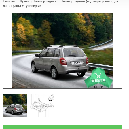
Главная
Кузов
Бампер задний
Бампер задний (под парктроник) для
→
→
→
Лада Гранта FL универсал