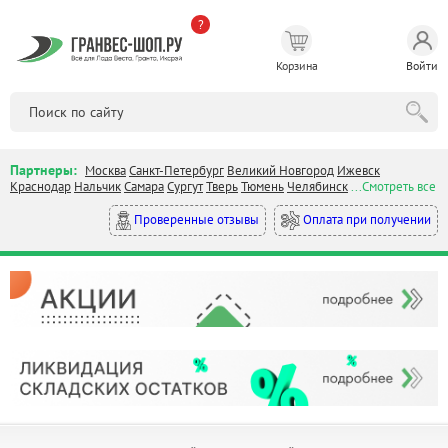
?
Корзина
Войти
Партнеры:
Москва
Санкт-Петербург
Великий Новгород
Ижевск
Краснодар
Нальчик
Самара
Сургут
Тверь
Тюмень
Челябинск
...Смотреть все
Оплата при получении
Проверенные отзывы