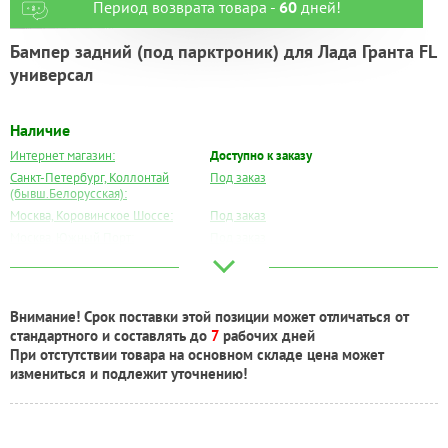
Период возврата товара -
60
дней!
Бампер задний (под парктроник) для Лада Гранта FL
универсал
Наличие
Интернет магазин:
Доступно к заказу
Санкт-Петербург, Коллонтай
Под заказ
(бывш.Белорусская):
Москва, Коровинское Шоссе:
Под заказ
Москва, Южный Порт:
Под заказ
Великий Новгород:
Под заказ
Краснодар:
Под заказ
Нальчик:
Под заказ
Внимание! Срок поставки этой позиции может отличаться от
Самара:
Под заказ
стандартного и составлять до
7
рабочих дней
Тверь:
Под заказ
При отстутствии товара на основном складе цена может
Тюмень:
Под заказ
измениться и подлежит уточнению!
Челябинск:
Под заказ