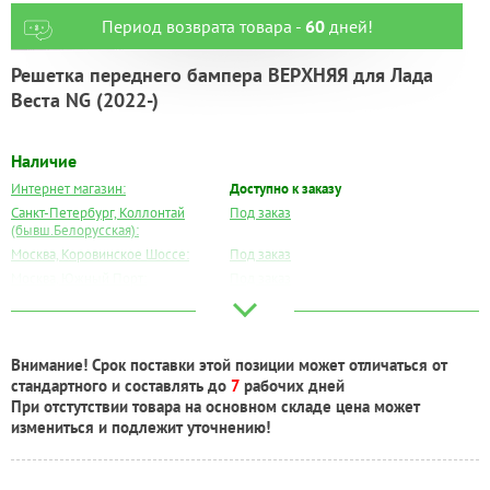
Период возврата товара -
60
дней!
Решетка переднего бампера ВЕРХНЯЯ для Лада
Веста NG (2022-)
Наличие
Интернет магазин:
Доступно к заказу
Санкт-Петербург, Коллонтай
Под заказ
(бывш.Белорусская):
Москва, Коровинское Шоссе:
Под заказ
Москва, Южный Порт:
Под заказ
Великий Новгород:
Под заказ
Краснодар:
Под заказ
Нальчик:
Под заказ
Внимание! Срок поставки этой позиции может отличаться от
Самара:
Под заказ
стандартного и составлять до
7
рабочих дней
Тверь:
Под заказ
При отстутствии товара на основном складе цена может
Тюмень:
Под заказ
измениться и подлежит уточнению!
Челябинск:
Под заказ