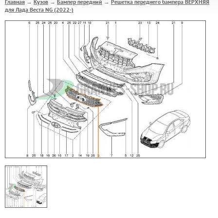
Главная
Кузов
Бампер передний
Решетка переднего бампера ВЕРХНЯЯ
→
→
→
для Лада Веста NG (2022-)