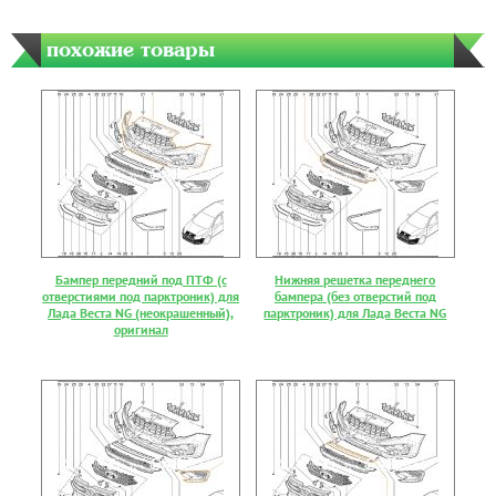
похожие товары
Бампер передний под ПТФ (с
Нижняя решетка переднего
отверстиями под парктроник) для
бампера (без отверстий под
Лада Веста NG (неокрашенный),
парктроник) для Лада Веста NG
оригинал