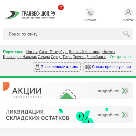
?
Корзина
Войти
Партнеры:
Москва
Санкт-Петербург
Великий Новгород
Ижевск
Краснодар
Нальчик
Самара
Сургут
Тверь
Тюмень
Челябинск
...Смотреть все
Оплата при получении
Проверенные отзывы