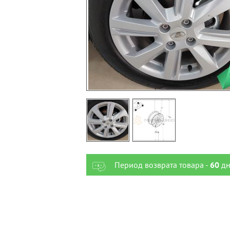
Период возврата товара -
60
дн