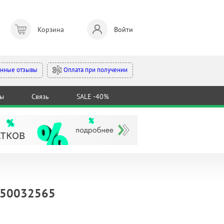
Корзина
Войти
Оплата при получении
нные отзывы
ты
Связь
SALE -40%
8450032565