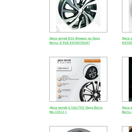
Диск литой R16 Феникс на Лада
Диск 
Веста, Х Рей 8450030687
8450
Диск литой 6.5Jx17Н2 Лада Веста
Диск 
NG (2022-)
Веста