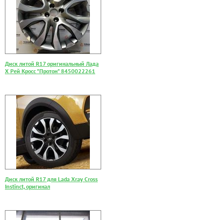
Диск литой R17 оригинальный Лада
Х Рей Кросс "Протон" 8450022261
Диск литой R17 для Lada Xray Cross
Instinct, оригинал