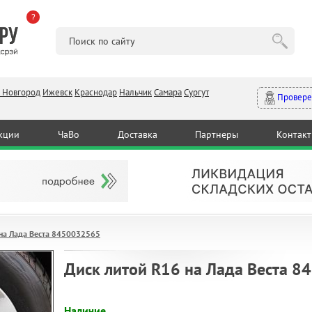
?
 Новгород
Ижевск
Краснодар
Нальчик
Самара
Сургут
Провере
кции
ЧаВо
Доставка
Партнеры
Контак
 на Лада Веста 8450032565
Диск литой R16 на Лада Веста 
Наличие