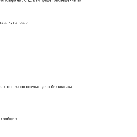
ния товара на склад, Вам придет оповещение по
ссылку на товар.
как-то странно покупать диск без колпака.
т, сообщим