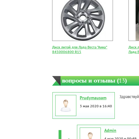
Диск литой для Лада Веста "Анна"
Диск 
8450006800 R15
Лада В
вопросы и отзывы (
13
)
Здравствуй
Prudymausam
3 мая 2020 в 16:40
Admin
4 мая 2020 в 00:49