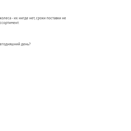
леса - их нигде нет, сроки поставки не
ассортимент.
сегодняшний день?