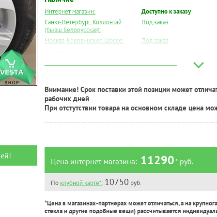
Интернет магазин:
Доступно к заказу
Санкт-Петербург, Коллонтай
Под заказ
(бывш.Белорусская):
Москва, Коровинское Шоссе:
Под заказ
Москва, Южный Порт:
Под заказ
Великий Новгород:
Под заказ
Краснодар:
Под заказ
Нальчик:
Под заказ
Внимание! Срок поставки этой позиции может отличат
Самара:
Под заказ
рабочих дней
Тверь:
Под заказ
При отстутствии товара на основном складе цена мо
Тюмень:
Под заказ
Челябинск:
Под заказ
ей!
11290
Цена интернет-магазина:
* руб.
10750
По
клубной карте*
:
руб.
*Цена в магазинах-партнерах может отличаться, а на крупног
стекла и другие подобные вещи) рассчитывается индивидуал