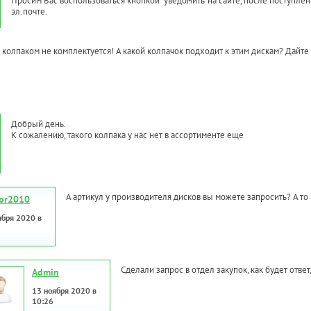
Просим Вас воспользоваться кнопкой "уведомить" на сайте, после поступле
эл.почте.
колпаком не комплектуется! А какой колпачок подходит к этим дискам? Дайте 
Добрый день.
К сожалению, такого колпака у нас нет в ассортименте еще
А артикул у производителя дисков вы можете запросить? А то 
tor2010
ября 2020 в
Сделали запрос в отдел закупок, как будет отве
Admin
13 ноября 2020 в
10:26