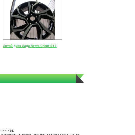
Литой диск Лада Веста Спорт R17
чии нет.