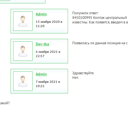
Получили ответ:
Admin
8450100995 Колпак центральный ко
13 ноября 2020 в
известны. Как появятся, введем в 
11:20
Появилась ли данная позиция на 
Dev-tka
6 ноября 2021 в
22:57
Здравствуйте.
Admin
Нет.
7 ноября 2021 в
10:21
какой?