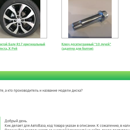
литой Балу R17 оригинальный
Ключ десятигранный "10 лучей"
еста, Х Рей
(адаптер для болтов)
те, а кто производитель и название модели диска?
Добрый день.
Кик делает для АвтоВаза, код товара указан в описании. К сожалению, в нали