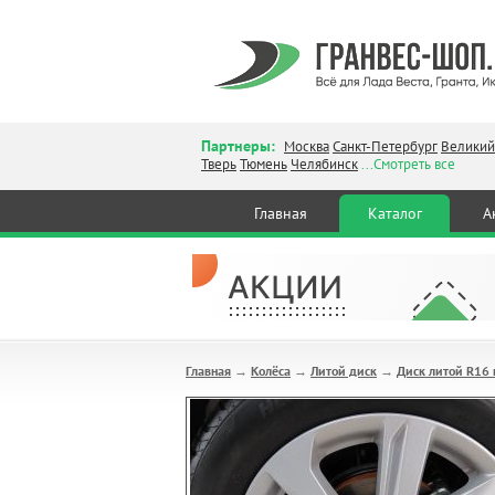
Партнеры:
Москва
Санкт-Петербург
Великий
Тверь
Тюмень
Челябинск
...Смотреть все
Главная
Каталог
А
Главная
Колёса
Литой диск
Диск литой R16
→
→
→