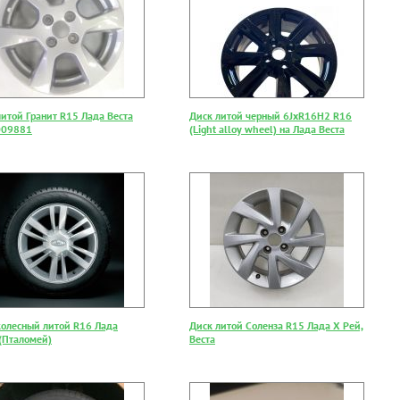
литой Гранит R15 Лада Веста
Диск литой черный 6JxR16Н2 R16
009881
(Light alloy wheel) на Лада Веста
колесный литой R16 Лада
Диск литой Соленза R15 Лада Х Рей,
 (Пталомей)
Веста