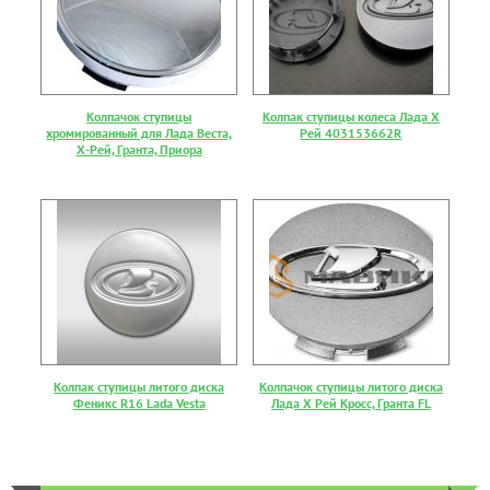
Колпачок ступицы
Колпак ступицы колеса Лада Х
хромированный для Лада Веста,
Рей 403153662R
Х-Рей, Гранта, Приора
Колпак ступицы литого диска
Колпачок ступицы литого диска
Феникс R16 Lada Vesta
Лада Х Рей Кросс, Гранта FL