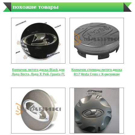
похожие товары
Колпачок литого диска Black для
Колпачок ступицы литого диска
Лада Веста, Лада Х Рей, Гранта FL
R17 Vesta Cross с X-рисунком