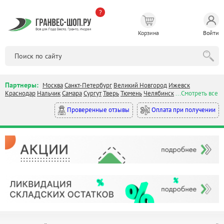
?
Корзина
Войти
Партнеры:
Москва
Санкт-Петербург
Великий Новгород
Ижевск
Краснодар
Нальчик
Самара
Сургут
Тверь
Тюмень
Челябинск
...Смотреть все
Оплата при получении
Проверенные отзывы