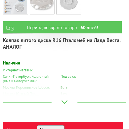
Период возврата товара -
60
дней!
Колпак литого диска R16 Пталомей на Лада Веста,
АНАЛОГ
Наличие
Интернет магазин:
Санкт-Петербург, Коллонтай
Под заказ
(бывш.Белорусская):
Москва, Коровинское Шоссе:
Есть
Москва, Южный Порт:
Есть
Великий Новгород:
Есть
Краснодар:
Есть
Нальчик:
Под заказ
Самара:
Есть
Тверь:
Есть