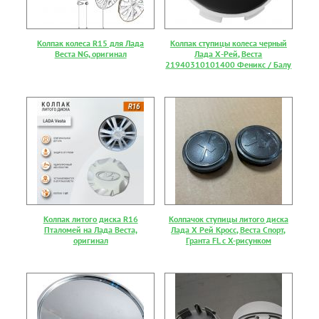
Колпак колеса R15 для Лада
Колпак ступицы колеса черный
Веста NG, оригинал
Лада Х-Рей, Веста
21940310101400 Феникс / Балу
Колпак литого диска R16
Колпачок ступицы литого диска
Пталомей на Лада Веста,
Лада Х Рей Кросс, Веста Спорт,
оригинал
Гранта FL с X-рисунком