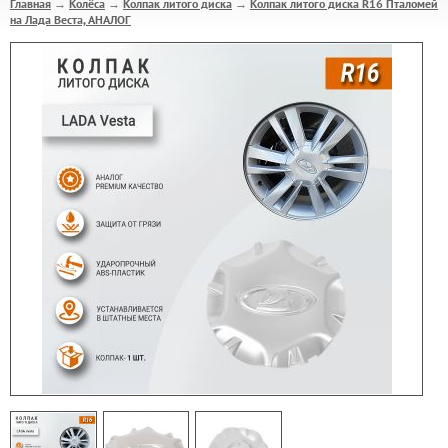
Главная
Колёса
Колпак литого диска
Колпак литого диска R16 Пталомей
→
→
→
на Лада Веста, АНАЛОГ