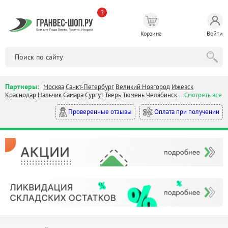
?
Корзина
Войти
Партнеры:
Москва
Санкт-Петербург
Великий Новгород
Ижевск
Краснодар
Нальчик
Самара
Сургут
Тверь
Тюмень
Челябинск
...Смотреть все
Оплата при получении
Проверенные отзывы