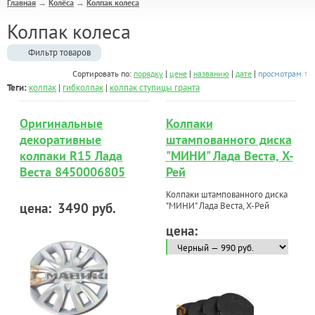
Главная
Колёса
Колпак колеса
→
→
Колпак колеса
Фильтр товаров
|
|
|
|
Сортировать по:
порядку
цене
названию
дате
просмотрам ↑
Теги:
колпак
|
гибколпак
|
колпак ступицы гранта
Оригинальные
Колпаки
декоративные
штампованного диска
колпаки R15 Лада
"МИНИ" Лада Веста, Х-
Веста 8450006805
Рей
Колпаки штампованного диска
цена:
3490 руб.
"МИНИ" Лада Веста, Х-Рей
цена: