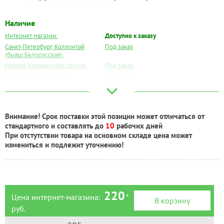
Наличие
Интернет магазин:
Доступно к заказу
Санкт-Петербург, Коллонтай
Под заказ
(бывш.Белорусская):
Москва, Коровинское Шоссе:
Под заказ
Москва, Южный Порт:
Под заказ
Великий Новгород:
Под заказ
Краснодар:
Под заказ
Нальчик:
Под заказ
Внимание! Срок поставки этой позиции может отличаться от
Самара:
Под заказ
стандартного и составлять до
10
рабочих дней
Тверь:
Под заказ
При отстутствии товара на основном складе цена может
Тюмень:
Под заказ
измениться и подлежит уточнению!
Челябинск:
Под заказ
220
Цена интернет-магазина:
*
В корзину
руб.