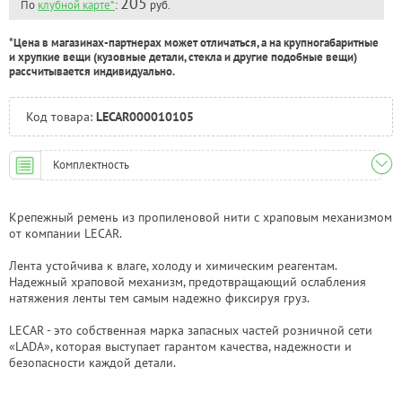
205
По
клубной карте*
:
руб.
*Цена в магазинах-партнерах может отличаться, а на крупногабаритные
и хрупкие вещи (кузовные детали, стекла и другие подобные вещи)
рассчитывается индивидуально.
Код товара:
LECAR000010105
Комплектность
Крепежный ремень из пропиленовой нити с храповым механизмом
от компании LECAR.
Лента устойчива к влаге, холоду и химическим реагентам.
Надежный храповой механизм, предотвращающий ослабления
натяжения ленты тем самым надежно фиксируя груз.
LECAR - это собственная марка запасных частей розничной сети
«LADA», которая выступает гарантом качества, надежности и
безопасности каждой детали.