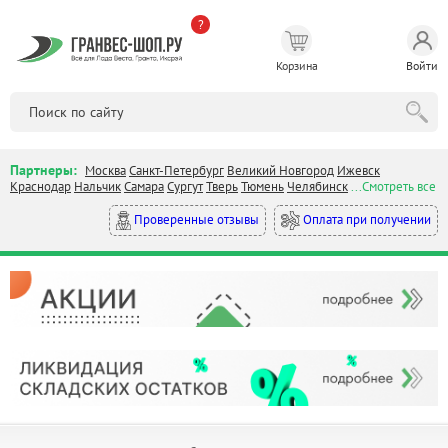
?
Корзина
Войти
Партнеры:
Москва
Санкт-Петербург
Великий Новгород
Ижевск
Краснодар
Нальчик
Самара
Сургут
Тверь
Тюмень
Челябинск
...Смотреть все
Оплата при получении
Проверенные отзывы