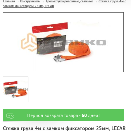
Главная
Инструменты
Тросы буксировочные, стяжные
Стяжка груза 4м с
→
→
→
замком фиксатором 25мм, LECAR
Период возврата товара -
60
дней!
Стяжка груза 4м с замком фиксатором 25мм, LECAR