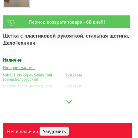
Период возврата товара -
60
дней!
Щетка с пластиковой рукояткой, стальная щетина,
ДелоТехники
Наличие
Интернет магазин:
Санкт-Петербург, Коллонтай
Под заказ
(бывш.Белорусская):
Москва, Коровинское Шоссе:
Под заказ
Москва, Южный Порт:
Под заказ
Великий Новгород:
Под заказ
Краснодар:
Под заказ
Нальчик:
Под заказ
Самара:
Под заказ
Тверь:
Под заказ
Нет в наличии
Уведомить
Тюмень:
Под заказ