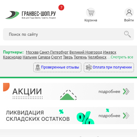
?
Корзина
Войти
Партнеры:
Москва
Санкт-Петербург
Великий Новгород
Ижевск
Краснодар
Нальчик
Самара
Сургут
Тверь
Тюмень
Челябинск
...Смотреть все
Оплата при получении
Проверенные отзывы