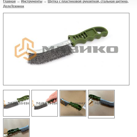
Главная
Инструменты
Щетка с пластиковой рукояткой, стальная щетина,
→
→
ДелоТехники