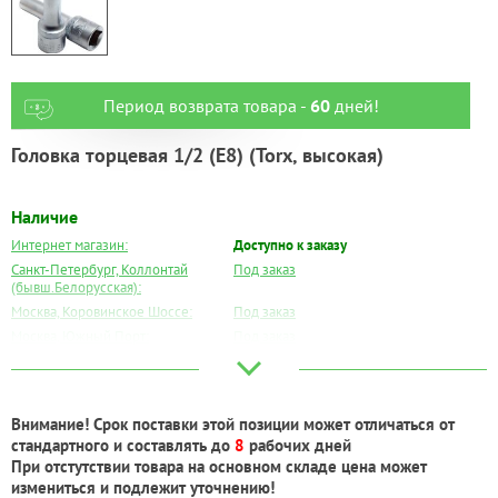
Период возврата товара -
60
дней!
Головка торцевая 1/2 (E8) (Torx, высокая)
Наличие
Интернет магазин:
Доступно к заказу
Санкт-Петербург, Коллонтай
Под заказ
(бывш.Белорусская):
Москва, Коровинское Шоссе:
Под заказ
Москва, Южный Порт:
Под заказ
Великий Новгород:
Под заказ
Краснодар:
Под заказ
Нальчик:
Под заказ
Внимание! Срок поставки этой позиции может отличаться от
Самара:
Под заказ
стандартного и составлять до
8
рабочих дней
Тверь:
Под заказ
При отстутствии товара на основном складе цена может
Тюмень:
Под заказ
измениться и подлежит уточнению!