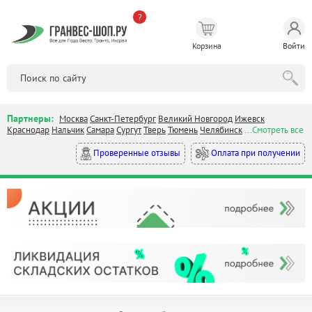
?
Корзина
Войти
Партнеры:
Москва
Санкт-Петербург
Великий Новгород
Ижевск
Краснодар
Нальчик
Самара
Сургут
Тверь
Тюмень
Челябинск
...Смотреть все
Оплата при получении
Проверенные отзывы