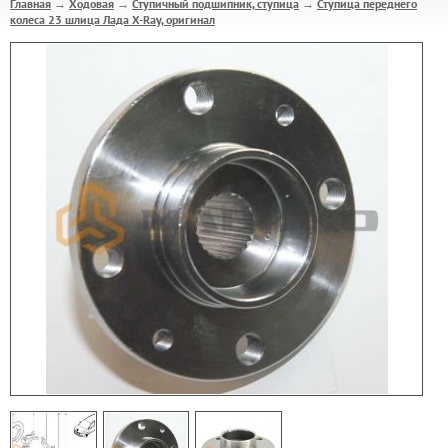
Главная
Ходовая
Ступичный подшипник, ступица
Ступица переднего
→
→
→
колеса 23 шлица Лада X-Ray, оригинал