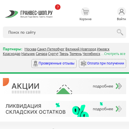
?
Корзина
Войти
Партнеры:
Москва
Санкт-Петербург
Великий Новгород
Ижевск
Краснодар
Нальчик
Самара
Сургут
Тверь
Тюмень
Челябинск
...Смотреть все
Оплата при получении
Проверенные отзывы