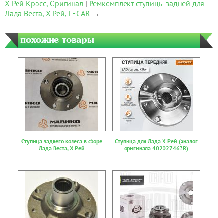
Х Рей Кросс, Оригинал
|
Ремкомплект ступицы задней для
Лада Веста, Х Рей, LECAR
→
похожие товары
Ступица заднего колеса в сборе
Ступица для Лада Х Рей (аналог
Лада Веста, Х Рей
оригинала 402027463R)