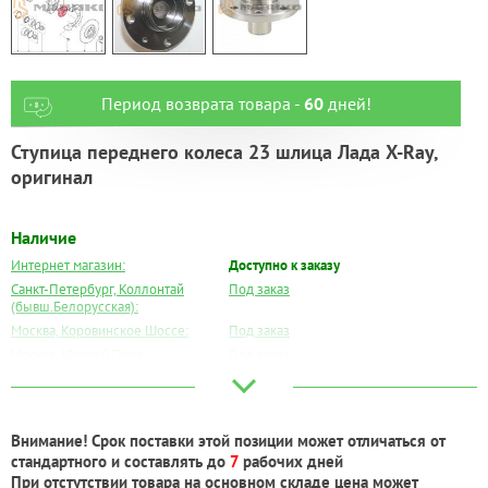
Период возврата товара -
60
дней!
Ступица переднего колеса 23 шлица Лада X-Ray,
оригинал
Наличие
Интернет магазин:
Доступно к заказу
Санкт-Петербург, Коллонтай
Под заказ
(бывш.Белорусская):
Москва, Коровинское Шоссе:
Под заказ
Москва, Южный Порт:
Под заказ
Великий Новгород:
Под заказ
Краснодар:
Под заказ
Нальчик:
Под заказ
Внимание! Срок поставки этой позиции может отличаться от
Самара:
Под заказ
стандартного и составлять до
7
рабочих дней
Тверь:
Под заказ
При отстутствии товара на основном складе цена может