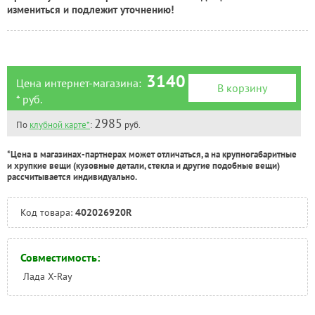
Тюмень:
Есть
измениться и подлежит уточнению!
Челябинск:
Под заказ
3140
Цена интернет-магазина:
В корзину
* руб.
2985
По
клубной карте*
:
руб.
*Цена в магазинах-партнерах может отличаться, а на крупногабаритные
и хрупкие вещи (кузовные детали, стекла и другие подобные вещи)
рассчитывается индивидуально.
Код товара:
402026920R
Совместимость:
Лада X-Ray