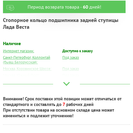
Период возврата товара -
60
дней!
Стопорное кольцо подшипника задней ступицы
Лада Веста
Наличие
Интернет магазин:
Доступно к заказу
Санкт-Петербург, Коллонтай
Под заказ
(бывш.Белорусская):
Москва, Коровинское Шоссе:
Под заказ
Москва, Южный Порт:
Под заказ
Великий Новгород:
Под заказ
Краснодар:
Под заказ
Нальчик:
Под заказ
Внимание! Срок поставки этой позиции может отличаться от
Самара:
Под заказ
стандартного и составлять до
7
рабочих дней
Тверь:
Под заказ
При отстутствии товара на основном складе цена может
Тюмень:
Под заказ
измениться и подлежит уточнению!
Челябинск:
Есть