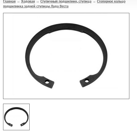
Главная
Ходовая
Ступичный подшипник, ступица
Стопорное кольцо
→
→
→
подшипника задней ступицы Лада Веста