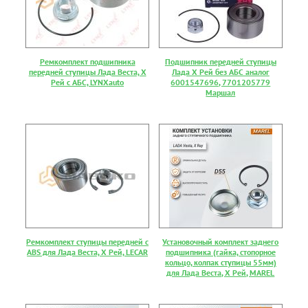
Ремкомплект подшипника
Подшипник передней ступицы
передней ступицы Лада Веста, Х
Лада Х Рей без АБС аналог
Рей с АБС, LYNXauto
6001547696, 7701205779
Маршал
Ремкомплект ступицы передней с
Установочный комплект заднего
ABS для Лада Веста, Х Рей, LECAR
подшипника (гайка, стопорное
кольцо, колпак ступицы 55мм)
для Лада Веста, Х Рей, MAREL