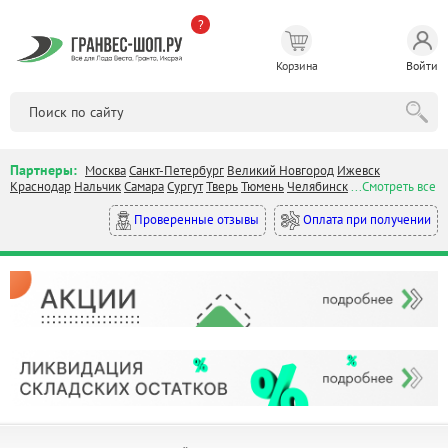
?
Корзина
Войти
Партнеры:
Москва
Санкт-Петербург
Великий Новгород
Ижевск
Краснодар
Нальчик
Самара
Сургут
Тверь
Тюмень
Челябинск
...Смотреть все
Оплата при получении
Проверенные отзывы