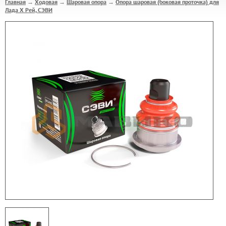
Главная
Ходовая
Шаровая опора
Опора шаровая (боковая проточка) для
→
→
→
Лада Х Рей, СЭВИ