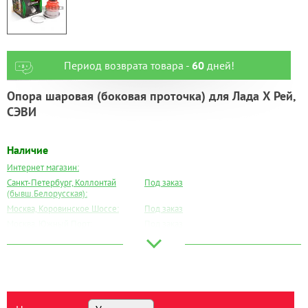
Период возврата товара -
60
дней!
Опора шаровая (боковая проточка) для Лада Х Рей,
СЭВИ
Наличие
Интернет магазин:
Санкт-Петербург, Коллонтай
Под заказ
(бывш.Белорусская):
Москва, Коровинское Шоссе:
Под заказ
Москва, Южный Порт:
Под заказ
Великий Новгород:
Под заказ
Краснодар:
Под заказ
Нальчик:
Под заказ
Самара:
Под заказ
Тверь:
Под заказ