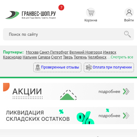
?
Корзина
Войти
Партнеры:
Москва
Санкт-Петербург
Великий Новгород
Ижевск
Краснодар
Нальчик
Самара
Сургут
Тверь
Тюмень
Челябинск
...Смотреть все
Оплата при получении
Проверенные отзывы