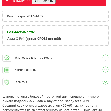
Нет в наличии
Уведомить
Тюмень:
Под заказ
Челябинск:
Под заказ
Код товара:
7013-4192
Совместимость:
Лада Х Рей
(кроме CROSS версий!)
Установка в штатные места
Комплектность
Гарантия
Шаровая опора с боковой проточкой для переднего нижнего
рычага подвески а/м Lada X-Ray от производителя SEVI.
Средний срок службы шаровых опор - 55-60 тыс. км., замена
рекомендуется из-за естественного износа детали. Признаками