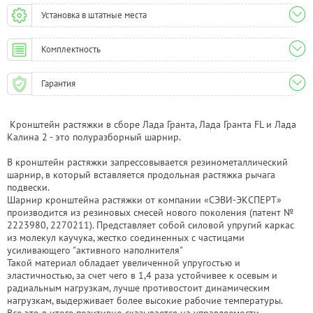
Установка в штатные места
Комплектность
Гарантия
Кронштейн растяжки в сборе Лада Гранта, Лада Гранта FL и Лада
Калина 2 - это полуразборный шарнир.
В кронштейн растяжки запрессовывается резинометаллический
шарнир, в который вставляется продольная растяжка рычага
подвески.
Шарнир кронштейна растяжки от компании «СЭВИ-ЭКСПЕРТ»
производится из резиновых смесей нового поколения (патент №
2223980, 2270211). Представляет собой силовой упругий каркас
из молекул каучука, жестко соединенных с частицами
усиливающего "активного наполнителя"
Такой материал обладает увеличенной упругостью и
эластичностью, за счет чего в 1,4 раза устойчивее к осевым и
радиальным нагрузкам, лучше противостоит динамическим
нагрузкам, выдерживает более высокие рабочие температуры.
Все это в итоге позитивно сказывается на управляемости