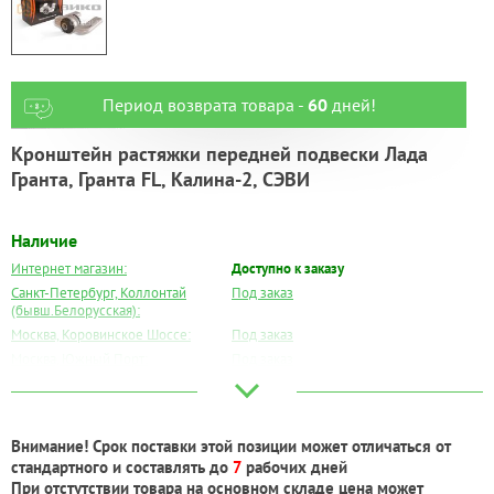
Период возврата товара -
60
дней!
Кронштейн растяжки передней подвески Лада
Гранта, Гранта FL, Калина-2, СЭВИ
Наличие
Интернет магазин:
Доступно к заказу
Санкт-Петербург, Коллонтай
Под заказ
(бывш.Белорусская):
Москва, Коровинское Шоссе:
Под заказ
Москва, Южный Порт:
Под заказ
Великий Новгород:
Под заказ
Краснодар:
Под заказ
Нальчик:
Под заказ
Внимание! Срок поставки этой позиции может отличаться от
Самара:
Под заказ
стандартного и составлять до
7
рабочих дней
Тверь:
Под заказ
При отстутствии товара на основном складе цена может