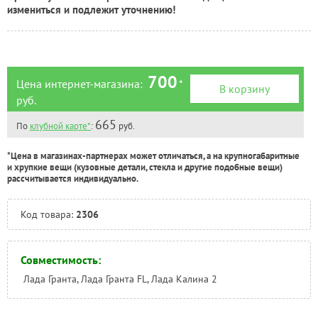
Тюмень:
Под заказ
измениться и подлежит уточнению!
Челябинск:
Под заказ
700
Цена интернет-магазина:
*
В корзину
руб.
665
По
клубной карте*
:
руб.
*Цена в магазинах-партнерах может отличаться, а на крупногабаритные
и хрупкие вещи (кузовные детали, стекла и другие подобные вещи)
рассчитывается индивидуально.
Код товара:
2306
Совместимость:
Лада Гранта, Лада Гранта FL, Лада Калина 2