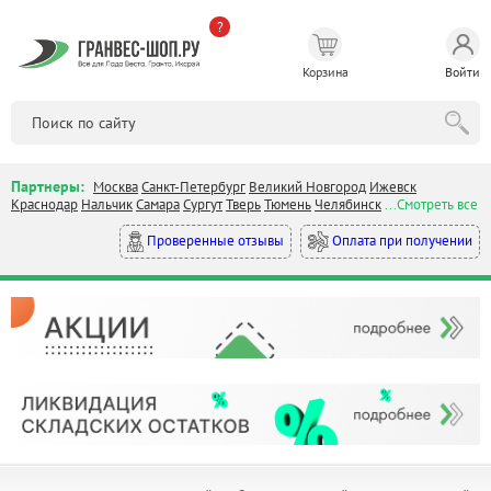
?
Корзина
Войти
Партнеры:
Москва
Санкт-Петербург
Великий Новгород
Ижевск
Краснодар
Нальчик
Самара
Сургут
Тверь
Тюмень
Челябинск
...Смотреть все
Оплата при получении
Проверенные отзывы