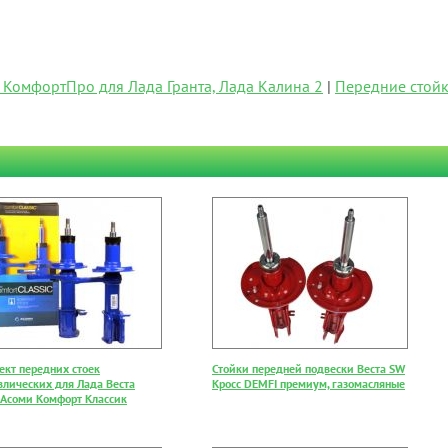
КомфортПро для Лада Гранта, Лада Калина 2
|
Передние стой
ект передних стоек
Стойки передней подвески Веста SW
влических для Лада Веста
Кросс DEMFI премиум, газомасляные
, Асоми Комфорт Классик