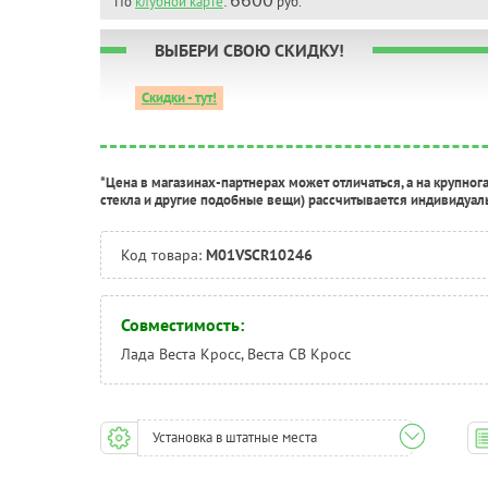
По
клубной карте
:
руб.
ВЫБЕРИ СВОЮ СКИДКУ!
Скидки - тут!
*Цена в магазинах-партнерах может отличаться, а на крупног
стекла и другие подобные вещи) рассчитывается индивидуал
Код товара:
M01VSCR10246
Совместимость:
Лада Веста Кросс, Веста СВ Кросс
Установка в штатные места