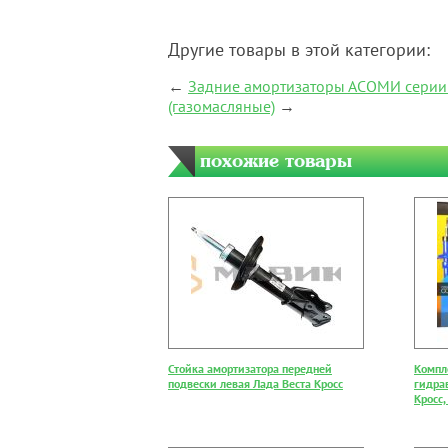
Другие товары в этой категории:
←
Задние амортизаторы АСОМИ серии 
(газомасляные)
→
похожие товары
Стойка амортизатора передней
Компл
подвески левая Лада Веста Кросс
гидра
Кросс