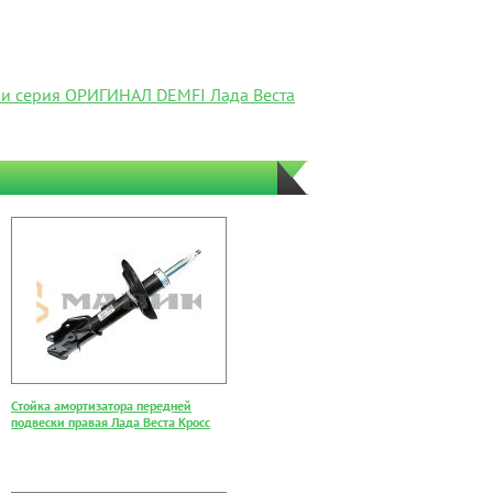
ки серия ОРИГИНАЛ DEMFI Лада Веста
Стойка амортизатора передней
подвески правая Лада Веста Кросс