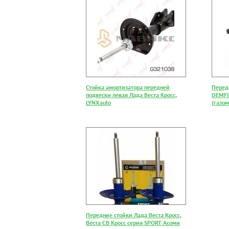
Стойка амортизатора передней
Перед
подвески левая Лада Веста Кросс,
DEMFI 
LYNXauto
(газо
Передние стойки Лада Веста Кросс,
Веста СВ Кросс серия SPORT Асоми