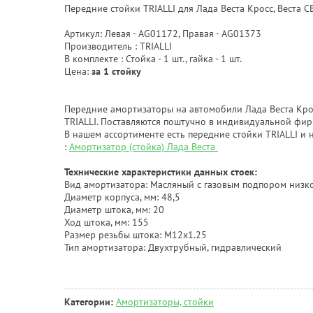
Передние стойки TRIALLI для Лада Веста Кросс, Веста С
Артикул: Левая - AG01172, Правая - AG01373
Производитель : TRIALLI
В комплекте : Стойка - 1 шт., гайка - 1 шт.
Цена:
за 1 стойку
Передние амортизаторы на автомобили Лада Веста Крос
TRIALLI. Поставляются поштучно в индивидуальной фир
В нашем ассортименте есть передние стойки TRIALLI и
:
Амортизатор (стойка) Лада Веста
Технические характеристики данных стоек:
Вид амортизатора: Масляный с газовым подпором низк
Диаметр корпуса, мм: 48,5
Диаметр штока, мм: 20
Ход штока, мм: 155
Размер резьбы штока: M12x1.25
Тип амортизатора: Двухтрубный, гидравлический
Категории:
Амортизаторы, стойки