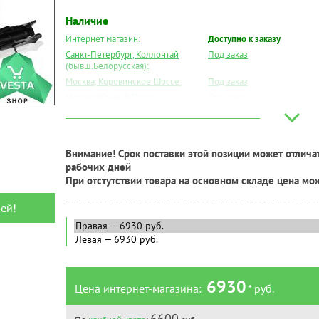
Наличие
Интернет магазин:
Доступно к заказу
Санкт-Петербург, Коллонтай
Под заказ
(бывш.Белорусская):
Москва, Коровинское Шоссе:
Под заказ
Москва, Южный Порт:
Под заказ
Великий Новгород:
Под заказ
Краснодар:
Под заказ
Нальчик:
Под заказ
Внимание! Срок поставки этой позиции может отличат
Самара:
Под заказ
рабочих дней
Тверь:
Под заказ
При отстутствии товара на основном складе цена мо
Тюмень:
Под заказ
ей!
Челябинск:
Под заказ
6930
Цена интернет-магазина:
* руб.
6600