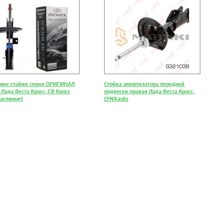
ние стойки серия ОРИГИНАЛ
Стойка амортизатора передней
Лада Веста Кросс, СВ Кросс
подвески правая Лада Веста Кросс,
масляные)
LYNXauto