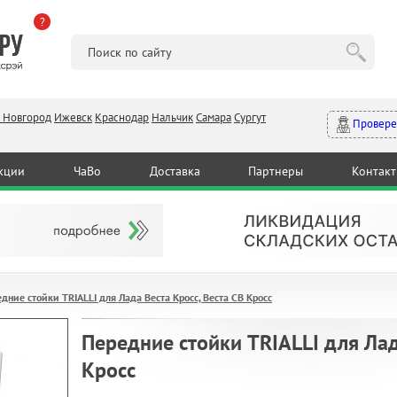
?
 Новгород
Ижевск
Краснодар
Нальчик
Самара
Сургут
Провере
кции
ЧаВо
Доставка
Партнеры
Контак
дние стойки TRIALLI для Лада Веста Кросс, Веста СВ Кросс
Передние стойки TRIALLI для Лад
Кросс