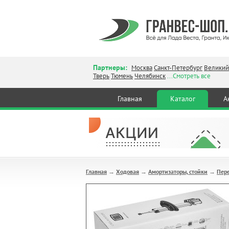
Партнеры:
Москва
Санкт-Петербург
Великий
Тверь
Тюмень
Челябинск
...Смотреть все
Главная
Каталог
А
Главная
Ходовая
Амортизаторы, стойки
Пере
→
→
→