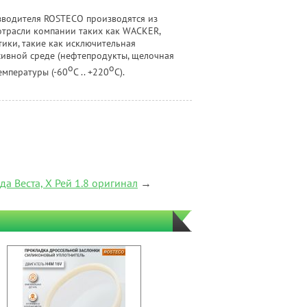
зводителя ROSTECO производятся из
трасли компании таких как WACKER,
ики, такие как исключительная
ссивной среде (нефтепродукты, щелочная
o
o
емпературы (-60
C .. +220
C).
а Веста, Х Рей 1.8 оригинал
→