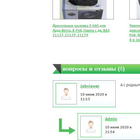
Дроссельная заслонка E-GAS для
Уплот
Лада Веста, Х Рей, Гранта с дв. ВАЗ
дроссе
21127, 21129, 21179
Рей, Л
8 и 16
вопросы и отзывы (
8
)
А с родным
Jobviewer
10 июня 2020 в
11:13
Admin
10 июня 2020 в
21:54