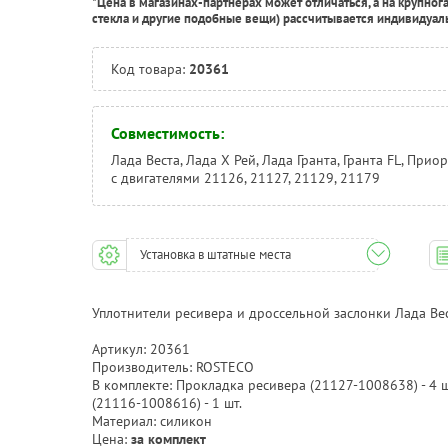
*Цена в магазинах-партнерах может отличаться, а на крупног
стекла и другие подобные вещи) рассчитывается индивидуал
Код товара:
20361
Совместимость:
Лада Веста, Лада Х Рей, Лада Гранта, Гранта FL, Прио
с двигателями 21126, 21127, 21129, 21179
Установка в штатные места
Уплотнители ресивера и дроссельной заслонки Лада Вес
Артикул: 20361
Производитель: ROSTECO
В комплекте: Прокладка ресивера (21127-1008638) - 4 
(21116-1008616) - 1 шт.
Материал: силикон
Цена:
за комплект