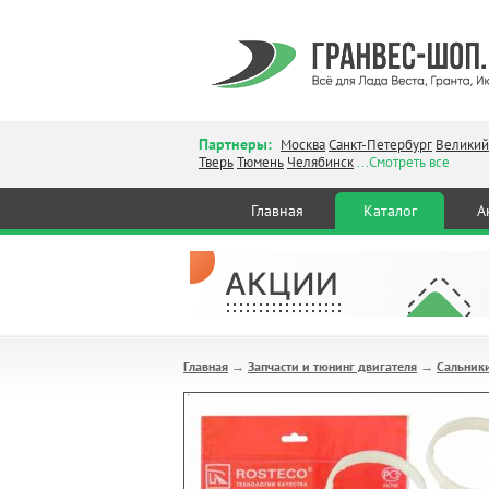
Партнеры:
Москва
Санкт-Петербург
Великий
Тверь
Тюмень
Челябинск
...Смотреть все
Главная
Каталог
А
Главная
Запчасти и тюнинг двигателя
Сальники
→
→