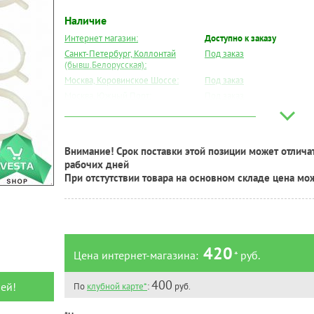
Наличие
Интернет магазин:
Доступно к заказу
Санкт-Петербург, Коллонтай
Под заказ
(бывш.Белорусская):
Москва, Коровинское Шоссе:
Под заказ
Москва, Южный Порт:
Под заказ
Великий Новгород:
Под заказ
Краснодар:
Под заказ
Нальчик:
Есть
Внимание! Срок поставки этой позиции может отличат
Самара:
Под заказ
рабочих дней
Тверь:
Под заказ
При отстутствии товара на основном складе цена мо
Тюмень:
Под заказ
Челябинск:
Под заказ
420
Цена интернет-магазина:
* руб.
400
ей!
По
клубной карте*
:
руб.