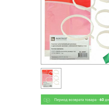
Период возврата товара -
60
дн