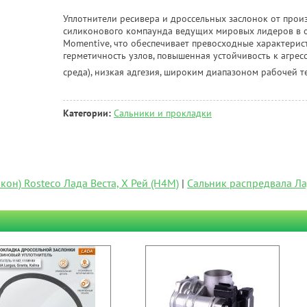
Уплотнители ресивера и дроссельных заслонок от прои
силиконового компаунда ведущих мировых лидеров в о
Momentive, что обеспечивает превосходные характерист
герметичность узлов, повышенная устойчивость к агре
среда), низкая адгезия, широким диапазоном рабочей т
Категории:
Сальники и прокладки
он) Rosteco Лада Веста, Х Рей (H4M)
|
Сальник распредвала Лад