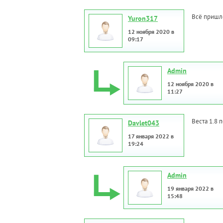
Всё пришло
Yuron317
12 ноября 2020 в
09:17
Admin
12 ноября 2020 в
11:27
Веста 1.8 
Davlet043
17 января 2022 в
19:24
Admin
19 января 2022 в
15:48