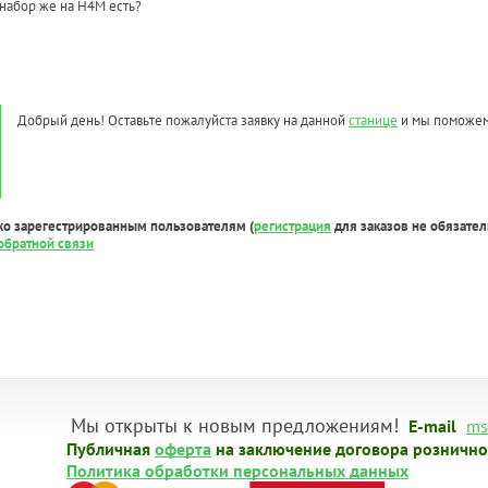
 набор же на Н4М есть?
Добрый день! Оставьте пожалуйста заявку на данной
станице
и мы поможем
ко зарегестрированным пользователям (
регистрация
для заказов не обязател
обратной связи
Мы открыты к новым предложениям!
E-mail
ms
Публичная
оферта
на заключение договора рознично
Политика обработки персональных данных