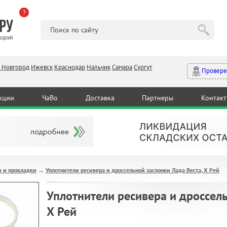
?
 Новгород
Ижевск
Краснодар
Нальчик
Самара
Сургут
Провере
кции
ЧаВо
Доставка
Партнеры
Контак
 и прокладки
Уплотнители ресивера и дроссельной заслонки Лада Веста, Х Рей
→
Уплотнители ресивера и дроссель
Х Рей