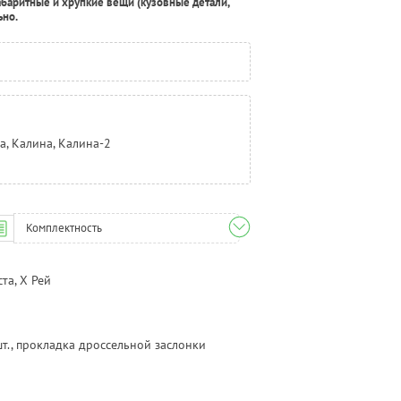
абаритные и хрупкие вещи (кузовные детали,
ьно.
ра, Калина, Калина-2
Комплектность
та, Х Рей
шт., прокладка дроссельной заслонки