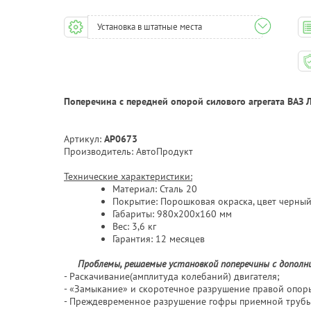
Установка в штатные места
Поперечина с передней опорой силового агрегата ВАЗ 
Артикул:
AP0673
Производитель: АвтоПродукт
Технические характеристики:
Материал: Сталь 20
Покрытие: Порошковая окраска, цвет черны
Габариты: 980х200х160 мм
Вес: 3,6 кг
Гарантия: 12 месяцев
Проблемы, решаемые установкой поперечины с дополни
- Раскачивание(амплитуда колебаний) двигателя;
- «Замыкание» и скоротечное разрушение правой опоры
- Преждевременное разрушение гофры приемной трубы