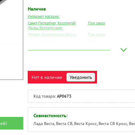
Наличие
Интернет магазин:
Санкт-Петербург, Коллонтай
Под заказ
(бывш.Белорусская):
Москва, Коровинское Шоссе:
Под заказ
Москва, Южный Порт:
Есть
Великий Новгород:
Под заказ
Краснодар:
Под заказ
Нальчик:
Под заказ
Самара:
Под заказ
Тверь:
Под заказ
Нет в наличии
Уведомить
Тюмень:
Под заказ
Челябинск:
Под заказ
Код товара:
AP0673
Совместимость:
ей!
Лада Веста, Веста СВ, Веста Кросс, Веста СВ Кросс, Ве