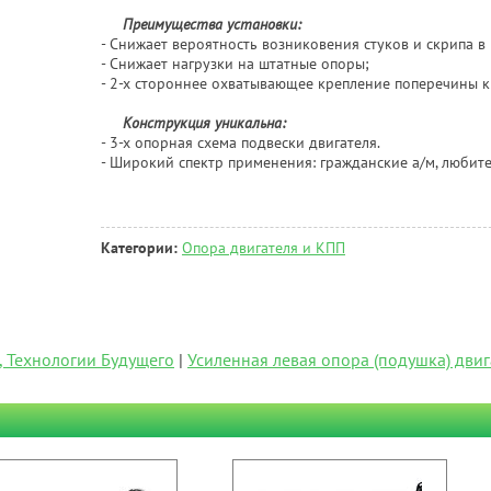
Преимущества установки:
- Снижает вероятность возниковения стуков и скрипа в
- Снижает нагрузки на штатные опоры;
- 2-х стороннее охватывающее крепление поперечины 
Конструкция уникальна:
- 3-х опорная схема подвески двигателя.
- Широкий спектр применения: гражданские а/м, любите
Категории:
Опора двигателя и КПП
, Технологии Будущего
|
Усиленная левая опора (подушка) двиг