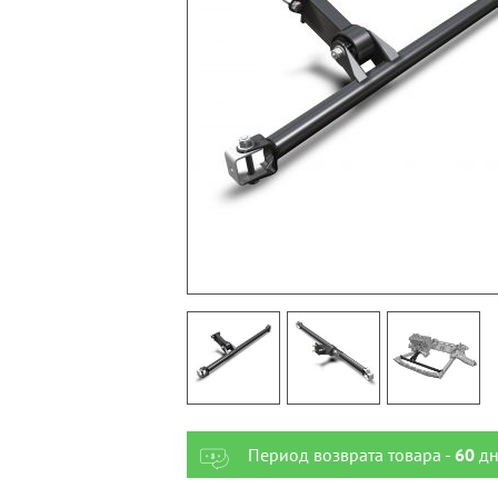
Период возврата товара -
60
дн