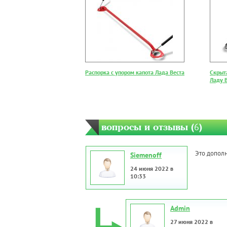
Распорка с упором капота Лада Веста
Скрыт
Ладу 
вопросы и отзывы (
6
)
Это дополн
Siemenoff
24 июня 2022 в
10:33
Admin
27 июня 2022 в