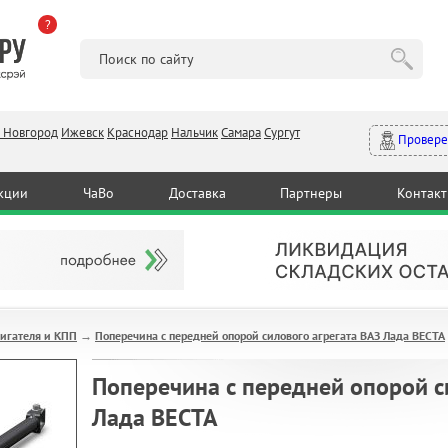
?
 Новгород
Ижевск
Краснодар
Нальчик
Самара
Сургут
Провере
кции
ЧаВо
Доставка
Партнеры
Контак
игателя и КПП
Поперечина с передней опорой силового агрегата ВАЗ Лада ВЕСТА
→
Поперечина с передней опорой с
Лада ВЕСТА