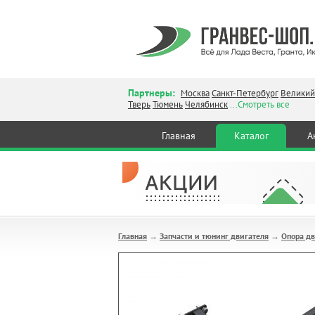
Партнеры:
Москва
Санкт-Петербург
Великий
Тверь
Тюмень
Челябинск
...Смотреть все
Главная
Каталог
А
Главная
Запчасти и тюнинг двигателя
Опора дв
→
→