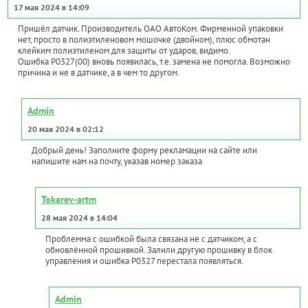
17 мая 2024 в 14:09
Пришёл датчик. Производитель ОАО АвтоКом. Фирменной упаковки
нет, просто в полиэтиленовом мошочке (двойном), плюс обмотан
клейким полиэтиленом для защиты от ударов, видимо.
Ошибка P0327(00) вновь появилась, т.е. замена не помогла. Возможно
причина и не в датчике, а в чем то другом.
Admin
20 мая 2024 в 02:12
Добрый день! Заполните форму рекламации на сайте или
напишите нам на почту, указав номер заказа
Tokarev-artm
28 мая 2024 в 14:04
Проблемма с ошибкой была связана не с датчиком, а с
обновлённой прошивкой. Залили другую прошивку в блок
управления и ошибка P0327 перестала появляться.
Admin