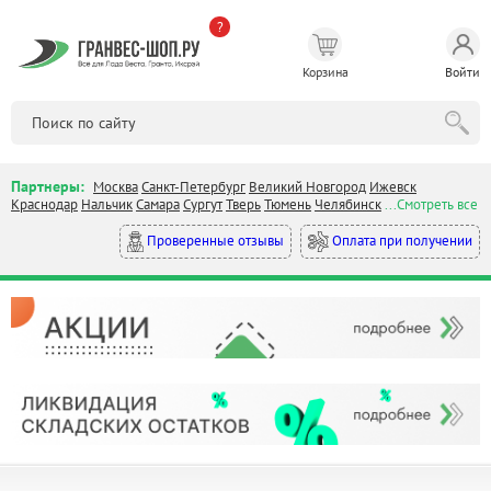
?
Корзина
Войти
Партнеры:
Москва
Санкт-Петербург
Великий Новгород
Ижевск
Краснодар
Нальчик
Самара
Сургут
Тверь
Тюмень
Челябинск
...Смотреть все
Оплата при получении
Проверенные отзывы