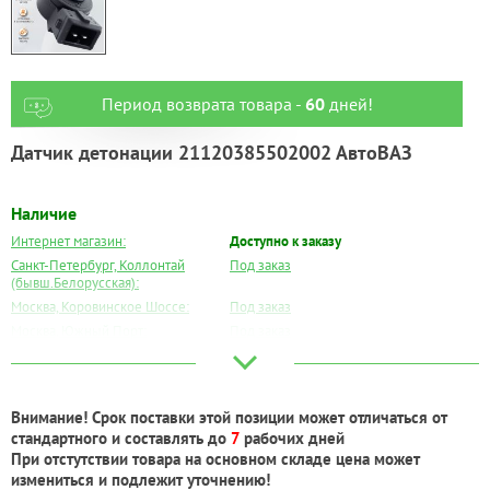
Период возврата товара -
60
дней!
Датчик детонации 21120385502002 АвтоВАЗ
Наличие
Интернет магазин:
Доступно к заказу
Санкт-Петербург, Коллонтай
Под заказ
(бывш.Белорусская):
Москва, Коровинское Шоссе:
Под заказ
Москва, Южный Порт:
Под заказ
Великий Новгород:
Под заказ
Краснодар:
Под заказ
Нальчик:
Под заказ
Внимание! Срок поставки этой позиции может отличаться от
Самара:
Под заказ
стандартного и составлять до
7
рабочих дней
Тверь:
Под заказ
При отстутствии товара на основном складе цена может
Тюмень:
Под заказ
измениться и подлежит уточнению!