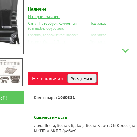
Наличие
Интернет магазин:
Санкт-Петербург, Коллонтай
Под заказ
(бывш.Белорусская):
Москва, Коровинское Шоссе:
Под заказ
Москва, Южный Порт:
Под заказ
Великий Новгород:
Под заказ
Краснодар:
Под заказ
Нальчик:
Под заказ
Самара:
Под заказ
Тверь:
Под заказ
Нет в наличии
Уведомить
Тюмень:
Под заказ
Челябинск:
Под заказ
ей!
Код товара:
1060381
Совместимость:
Лада Веста, Веста СВ, Лада Веста Кросс, СВ Кросс (на 
МКПП и АКПП (робот)