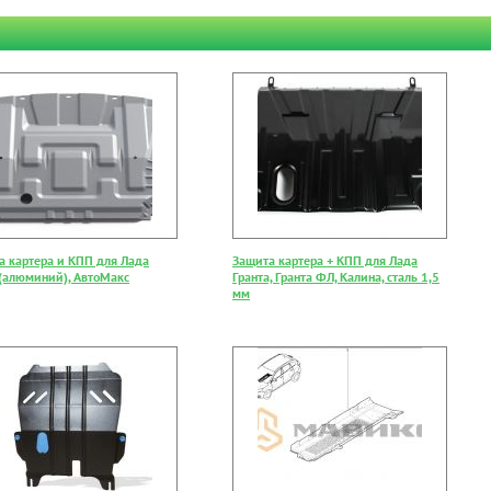
а картера и КПП для Лада
Защита картера + КПП для Лада
 (алюминий), АвтоМакс
Гранта, Гранта ФЛ, Калина, сталь 1,5
мм