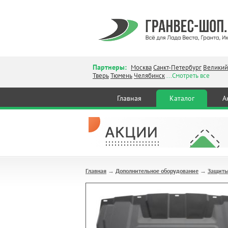
Партнеры:
Москва
Санкт-Петербург
Великий
Тверь
Тюмень
Челябинск
...Смотреть все
Главная
Каталог
А
Главная
Дополнительное оборудование
Защиты
→
→