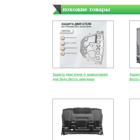
похожие товары
Защита двигателя (с вариатором)
Защит
для Лада Веста, оригинал
Веста