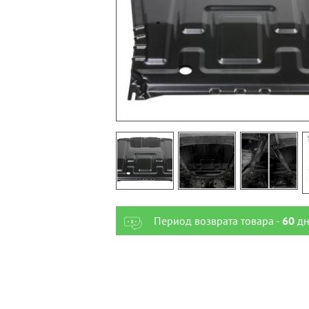
Период возврата товара -
60
дн