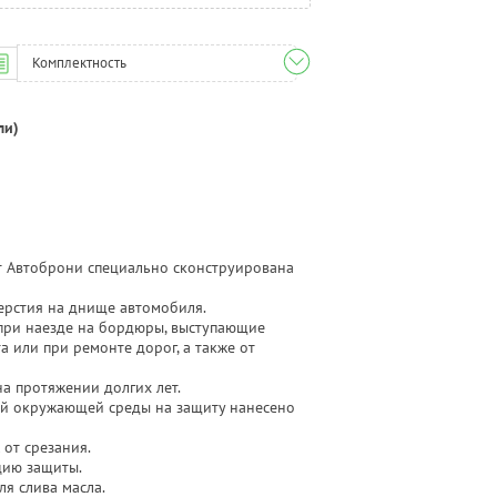
Комплектность
ли)
 Автоброни специально сконструирована
ерстия на днище автомобиля.
ри наезде на бордюры, выступающие
 или при ремонте дорог, а также от
 протяжении долгих лет.
й окружающей среды на защиту нанесено
от срезания.
ию защиты.
я слива масла.