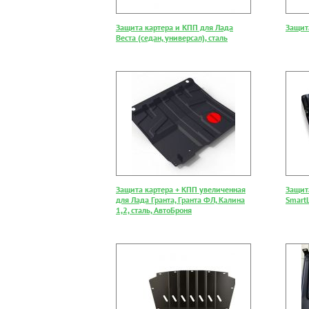
Защита картера и КПП для Лада
Защит
Веста (седан, универсал), сталь
Защита картера + КПП увеличенная
Защит
для Лада Гранта, Гранта ФЛ, Калина
SmartL
1,2, сталь, АвтоБроня