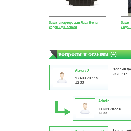
Защита картера для Лада Веста
Защита
седан / универсал
Лада 
вопросы и отзывы (
4
)
Добрый ден
Alexr50
или нет?
13 мая 2022 в
12:55
Admin
13 мая 2022 в
16:00
Здравствуй