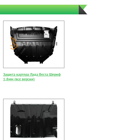
Защита картера Лада Веста Шериф
1,8мм (все версии)