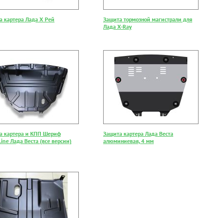
а картера Лада Х Рей
Защита тормозной магистрали для
Лада X-Ray
а картера и КПП Шериф
Защита картера Лада Веста
ine Лада Веста (все версии)
алюминиевая, 4 мм