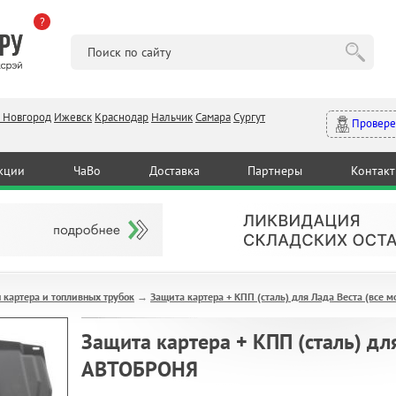
?
 Новгород
Ижевск
Краснодар
Нальчик
Самара
Сургут
Провере
кции
ЧаВо
Доставка
Партнеры
Контак
 картера и топливных трубок
Защита картера + КПП (сталь) для Лада Веста (все
→
Защита картера + КПП (сталь) дл
АВТОБРОНЯ