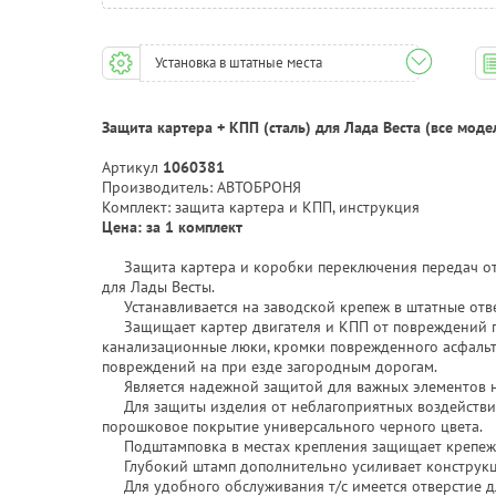
Установка в штатные места
Защита картера + КПП (сталь) для Лада Веста (все моде
Артикул
1060381
Производитель: АВТОБРОНЯ
Комплект: защита картера и КПП, инструкция
Цена: за 1 комплект
Защита картера и коробки переключения передач от
для Лады Весты.
Устанавливается на заводской крепеж в штатные отв
Защищает картер двигателя и КПП от повреждений п
канализационные люки, кромки поврежденного асфальта
повреждений на при езде загородным дорогам.
Является надежной защитой для важных элементов на
Для защиты изделия от неблагоприятных воздействи
порошковое покрытие универсального черного цвета.
Подштамповка в местах крепления защищает крепеж 
Глубокий штамп дополнительно усиливает конструкц
Для удобного обслуживания т/с имеется отверстие дл