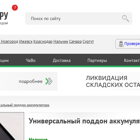
?
 Новгород
Ижевск
Краснодар
Нальчик
Самара
Сургут
Провере
кции
ЧаВо
Доставка
Партнеры
Контак
сальный поддон аккумулятора
Универсальный поддон аккумуля
Наличие