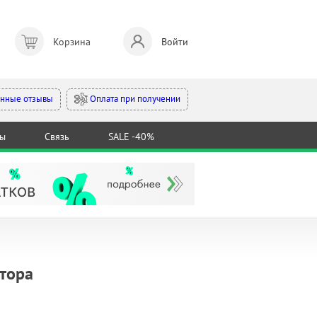
Корзина
Войти
Оплата при получении
нные отзывы
ты
Связь
SALE -40%
тора