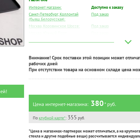
Интернет магазин:
Доступно к заказу
Санкт-Петербург, Коллонтай
Под заказ
(бывш.Белорусская):
Москва, Коровинское Шоссе:
Под заказ
Москва, Южный Порт:
Под заказ
Великий Новгород:
Под заказ
Краснодар:
Под заказ
Нальчик:
Под заказ
Внимание! Срок поставки этой позиции может отличат
Самара:
Под заказ
рабочих дней
Тверь:
Под заказ
При отстутствии товара на основном складе цена мо
Тюмень:
Под заказ
Челябинск:
Под заказ
ей!
380
Цена интернет-магазина:
* руб.
355
По
клубной карте*
:
руб.
*Цена в магазинах-партнерах может отличаться, а на крупног
стекла и другие подобные вещи) рассчитывается индивидуал