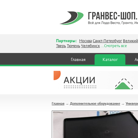
Партнеры:
Москва
Санкт-Петербург
Великий
Тверь
Тюмень
Челябинск
...Смотреть все
Главная
Каталог
А
Главная
Дополнительное оборудование
Универ
→
→