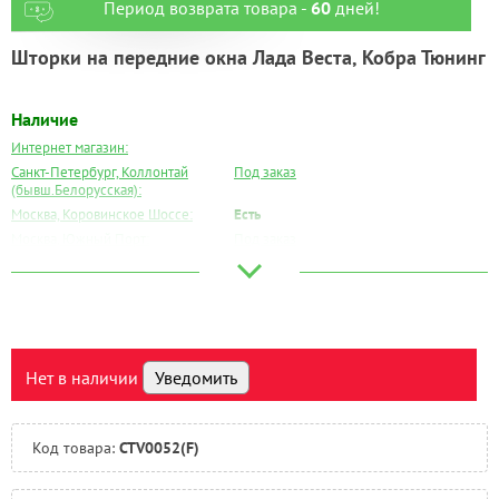
Период возврата товара -
60
дней!
Шторки на передние окна Лада Веста, Кобра Тюнинг
Наличие
Интернет магазин:
Санкт-Петербург, Коллонтай
Под заказ
(бывш.Белорусская):
Москва, Коровинское Шоссе:
Есть
Москва, Южный Порт:
Под заказ
Великий Новгород:
Под заказ
Краснодар:
Под заказ
Нальчик:
Под заказ
Самара:
Под заказ
Тверь:
Под заказ
Нет в наличии
Уведомить
Тюмень:
Под заказ
Челябинск:
Под заказ
Код товара:
CTV0052(F)