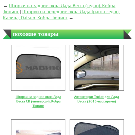
←
Шторки на задние окна Лада Веста (седан), Кобра
Тюнинг
|
Шторки на передние окна Лада Гранта седан,
Калина, Datsun, Кобра Тюнинг
→
похожие товары
Шторки на задние окна Лада
Автошторки Trokot для Лада
Веста СВ (универсал), Кобра
Веста (2015-наст.время)
Тюнинг