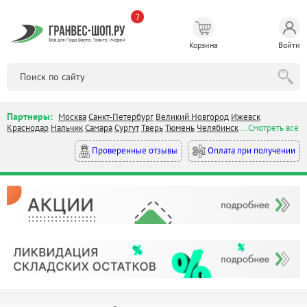
?
Корзина
Войти
Партнеры:
Москва
Санкт-Петербург
Великий Новгород
Ижевск
Краснодар
Нальчик
Самара
Сургут
Тверь
Тюмень
Челябинск
...Смотреть все
Оплата при получении
Проверенные отзывы