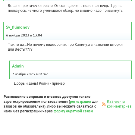
Встали практически ровно. От солнца очень полезная вещь. 1 день
пользуюсь, немного уменьшают обзор, но видимо надо привыкнуть.
Sv_filimonov
6 ноября 2023 в 13:04
Ттак то да...Но почему видеоролик про Калину,а в названии шторки
для Весты????
Admin
7 ноября 2023 в 01:47
Добрый день! Ролик - пример
Размещение вопросов и отзывов доступно только
зарегестрированным пользователям (
регистрация
для
RSS-лента
заказов не обязательна). Либо вы можете связаться с
комментариев
нами
без регистрации через
форму обратной связи