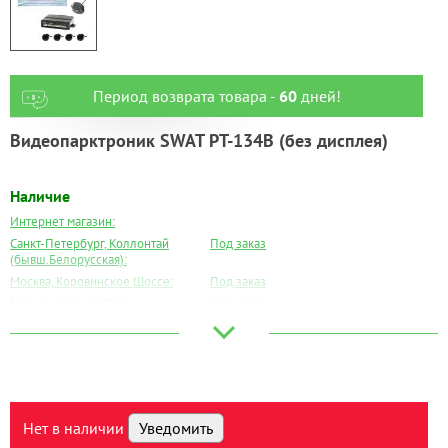
Период возврата товара -
60
дней!
Видеопарктроник SWAT PT-134B (без дисплея)
Наличие
Интернет магазин:
Санкт-Петербург, Коллонтай
Под заказ
(бывш.Белорусская):
Москва, Коровинское Шоссе:
Под заказ
Москва, Южный Порт:
Под заказ
Великий Новгород:
Под заказ
Краснодар:
Под заказ
Нальчик:
Под заказ
Самара:
Под заказ
Тверь:
Под заказ
Нет в наличии
Уведомить
Тюмень:
Под заказ