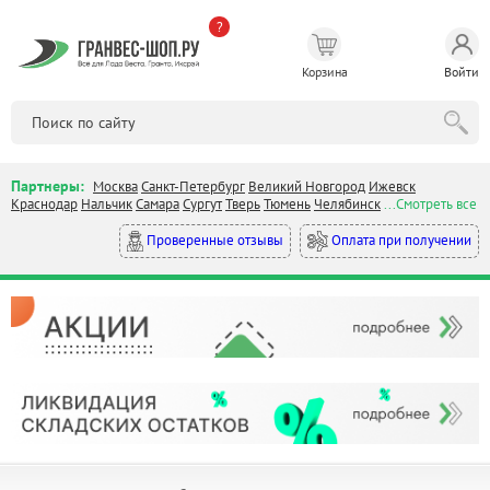
?
Корзина
Войти
Партнеры:
Москва
Санкт-Петербург
Великий Новгород
Ижевск
Краснодар
Нальчик
Самара
Сургут
Тверь
Тюмень
Челябинск
...Смотреть все
Оплата при получении
Проверенные отзывы