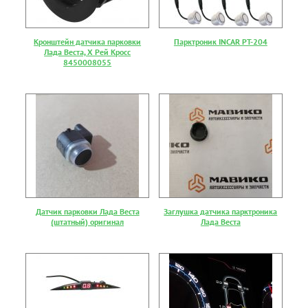
Кронштейн датчика парковки
Парктроник INCAR PT-204
Лада Веста, Х Рей Кросс
8450008055
Датчик парковки Лада Веста
Заглушка датчика парктроника
(штатный) оригинал
Лада Веста