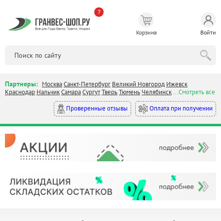
?
Корзина
Войти
Партнеры:
Москва
Санкт-Петербург
Великий Новгород
Ижевск
Краснодар
Нальчик
Самара
Сургут
Тверь
Тюмень
Челябинск
...Смотреть все
Оплата при получении
Проверенные отзывы