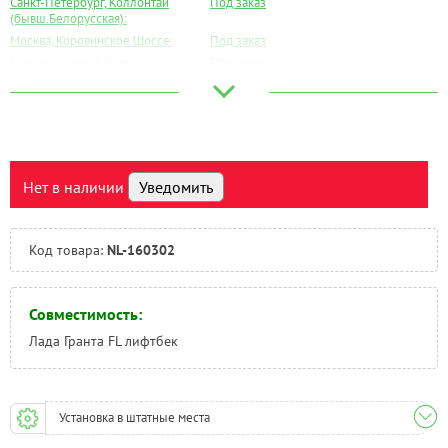
Санкт-Петербург, Коллонтай
Под заказ
(бывш.Белорусская):
Москва, Коровинское Шоссе:
Под заказ
Москва, Южный Порт:
Под заказ
Великий Новгород:
Под заказ
Краснодар:
Под заказ
Нальчик:
Под заказ
Самара:
Под заказ
Тверь:
Под заказ
Нет в наличии
Уведомить
Тюмень:
Под заказ
Челябинск:
Под заказ
Код товара:
NL-160302
Совместимость:
Лада Гранта FL лифтбек
Установка в штатные места