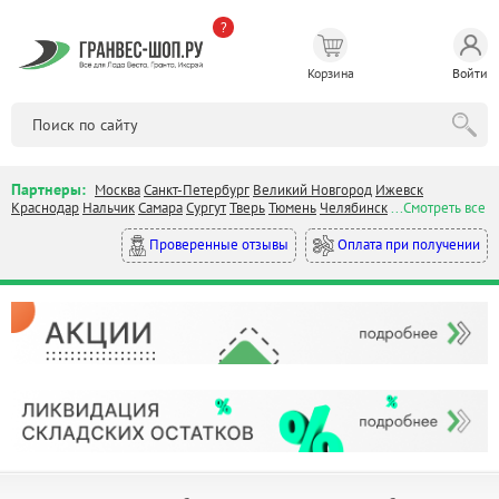
?
Корзина
Войти
Партнеры:
Москва
Санкт-Петербург
Великий Новгород
Ижевск
Краснодар
Нальчик
Самара
Сургут
Тверь
Тюмень
Челябинск
...Смотреть все
Оплата при получении
Проверенные отзывы