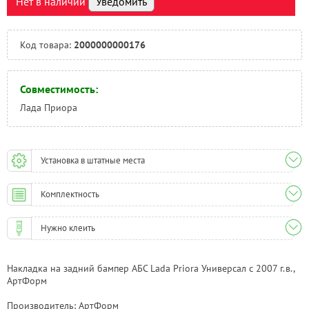
Нет в наличии
Уведомить
Тюмень:
Под заказ
Челябинск:
Под заказ
Код товара:
2000000000176
Совместимость:
Лада Приора
Установка в штатные места
Комплектность
Нужно клеить
Накладка на задний бампер АБС Lada Priora Универсал с 2007 г.в.,
АртФорм
Производитель: АртФорм