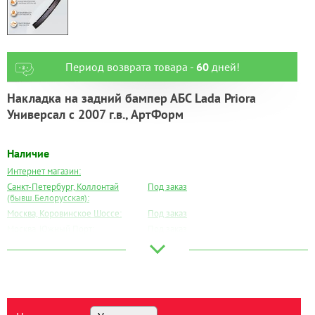
Период возврата товара -
60
дней!
Накладка на задний бампер АБС Lada Priora
Универсал с 2007 г.в., АртФорм
Наличие
Интернет магазин:
Санкт-Петербург, Коллонтай
Под заказ
(бывш.Белорусская):
Москва, Коровинское Шоссе:
Под заказ
Москва, Южный Порт:
Под заказ
Великий Новгород:
Под заказ
Краснодар:
Под заказ
Нальчик:
Под заказ
Самара:
Под заказ
Тверь:
Под заказ