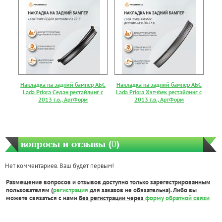
Накладка на задний бампер АБС
Накладка на задний бампер АБС
Lada Priora Седан рестайлинг с
Lada Priora Хэтчбек рестайлинг с
2013 г.в., АртФорм
2013 г.в., АртФорм
вопросы и отзывы (
0
)
Нет комментариев. Ваш будет первым!
Размещение вопросов и отзывов доступно только зарегестрированным
пользователям (
регистрация
для заказов не обязательна). Либо вы
можете связаться с нами
без регистрации через
форму обратной связи